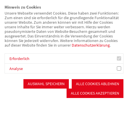
Hinweis zu Cookies
Unsere Webseite verwendet Cookies. Diese haben zwei Funktionen:
Zum einen sind sie erforderlich für die grundlegende Funktionalität
unserer Website. Zum anderen können wir mit Hilfe der Cookies
unsere Inhalte für Sie immer weiter verbessern. Hierzu werden
pseudonymisierte Daten von Website-Besuchern gesammelt und
ausgewertet. Das Einverständnis in die Verwendung der Cookies
können Sie jederzeit widerrufen. Weitere Informationen zu Cookies
auf dieser Website finden Sie in unserer
Datenschutzerklärung
.
Erforderlich
Analyse
awo-mfrs.de
Mitmachen
Mitglied werden
AUSWAHL SPEICHERN
ALLE COOKIES ABLEHNEN
Mitglied werden!
ALLE COOKIES AKZEPTIEREN
Unser Kreisverband und seine Ortsvereine leben von ihren
Mitgliedern. Denn unsere rund 4.100 Mitglieder bilden das
Fundament unseres Handeln. Eine starke Mitgliederbasis gibt