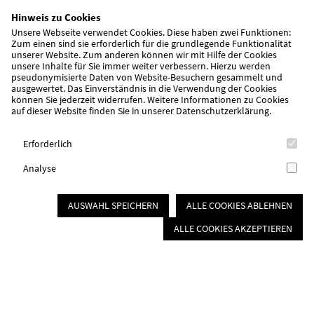
Hinweis zu Cookies
Kinder müssen sich entfalten und die Welt und sich selbst
Unsere Webseite verwendet Cookies. Diese haben zwei Funktionen:
Zum einen sind sie erforderlich für die grundlegende Funktionalität
entdecken. Denn für ein verheißungsvolles Morgen braucht es
unserer Website. Zum anderen können wir mit Hilfe der Cookies
ein fröhliches Heute. Mit Regeln, aber ohne Zwänge. Mit
unsere Inhalte für Sie immer weiter verbessern. Hierzu werden
Fürsorge, aber ohne Bevormundung.
pseudonymisierte Daten von Website-Besuchern gesammelt und
ausgewertet. Das Einverständnis in die Verwendung der Cookies
können Sie jederzeit widerrufen. Weitere Informationen zu Cookies
auf dieser Website finden Sie in unserer
Datenschutzerklärung
.
Erforderlich
Analyse
AUSWAHL SPEICHERN
ALLE COOKIES ABLEHNEN
ALLE COOKIES AKZEPTIEREN
Schulkindbetreuung