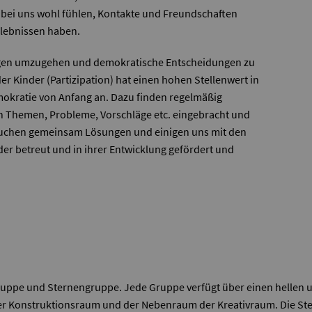
 bei uns wohl fühlen, Kontakte und Freundschaften
rlebnissen haben.
hungen umzugehen und demokratische Entscheidungen zu
r Kinder (Partizipation) hat einen hohen Stellenwert in
emokratie von Anfang an. Dazu finden regelmäßig
n Themen, Probleme, Vorschläge etc. eingebracht und
suchen gemeinsam Lösungen und einigen uns mit den
der betreut und in ihrer Entwicklung gefördert und
ppe und Sternengruppe. Jede Gruppe verfügt über einen hellen u
 Konstruktionsraum und der Nebenraum der Kreativraum. Die Ster