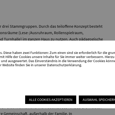
 der drei Stammgruppen. Durch das teiloffene Konzept besteht
nktionsräume (Lese-/Ausruhraum, Rollenspielraum,
d Turnhalle) im ganzen Haus zu nutzen. Auch pädagogische
werden. Wir wollen, dass Kinder sich eigenständig für
Interessen nachzugehen. Dadurch werden die
 Diese haben zwei Funktionen: Zum einen sind sie erforderlich für die gru
it Hilfe der Cookies unsere Inhalte für Sie immer weiter verbessern. Hier
it der Kinder gefördert. Kinder finden sich schnell zurecht
nd ausgewertet. Das Einverständnis in die Verwendung der Cookies können 
en.
r Website finden Sie in unserer
Datenschutzerklärung
.
darf der unterschiedlichen Altersklassen und Gruppen
Kindern und Erwachsenen wird das Sozialverhalten der
d Sicherheit brauchen, haben sie selbstverständlich auch
eren Rahmen aufzuhalten.
ALLE COOKIES AKZEPTIEREN
AUSWAHL SPEICHER
e Persönlichkeit und Individualität des Kindes. Die meisten
re Gemeinschaft, außerhalb der Familie. In