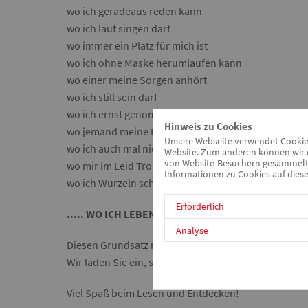
wo ich geradeaus reden kann
wo ich laut singen darf
wo immer ein Platz für mich ist
wo ich ohne Maske herumlaufen kann
wo einer meine Sorgen anhört
wo ich still sein darf
wo ich ernst genommen werde
Hinweis zu Cookies
wo jemand meine Freude teilt
Unsere Webseite verwendet Cookies.
wo ich auch mal nichts tun darf
Website. Zum anderen können wir m
von Website-Besuchern gesammelt u
wo mir im Leid Trost zu teil wird
Informationen zu Cookies auf diese
wo ich Wurzeln schlagen kann
Erforderlich
..... WO ICH LEBEN KANN.
Analyse
Diesen Grundsatz möchten wir uns in unserer Einri
Wir laden Sie ein, sich auf dieser Seite über uns un
Viel Spaß beim Lesen und Entdecken!