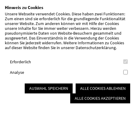
Wohnungslosenhilfe Schwabach
Hinweis zu Cookies
Gerontopsychiatrischer Fachdienst
Unsere Webseite verwendet Cookies. Diese haben zwei Funktionen:
Zum einen sind sie erforderlich für die grundlegende Funktionalität
Betreuungsverein
unserer Website. Zum anderen können wir mit Hilfe der Cookies
unsere Inhalte für Sie immer weiter verbessern. Hierzu werden
Verpflegung & Catering
pseudonymisierte Daten von Website-Besuchern gesammelt und
ausgewertet. Das Einverständnis in die Verwendung der Cookies
Catering
können Sie jederzeit widerrufen. Weitere Informationen zu Cookies
auf dieser Website finden Sie in unserer
Datenschutzerklärung
.
Offener Mittagstisch
Essen auf Rädern
Erforderlich
Mitmachen
Analyse
Ortsvereine
Mitgliedervorteile
AUSWAHL SPEICHERN
ALLE COOKIES ABLEHNEN
Mitglied werden
Spenden
ALLE COOKIES AKZEPTIEREN
Ehrenamt
Badefahrten
Über uns/Die AWO
Vision