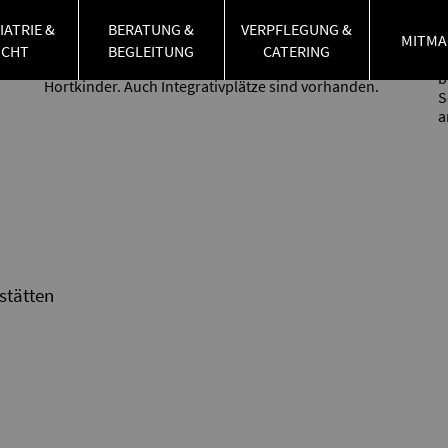
IATRIE &
BERATUNG &
VERPFLEGUNG &
Das "Haus für Kinder" befindet sich direkt hinter der
MITMA
Grundschule Rohr und bietet Platz für 12
UCHT
BEGLEITUNG
CATERING
A
Krippenkinder, 25 Kindergartenkinder und 92
b
Hortkinder. Auch Integrativplätze sind vorhanden.
S
a
stätten