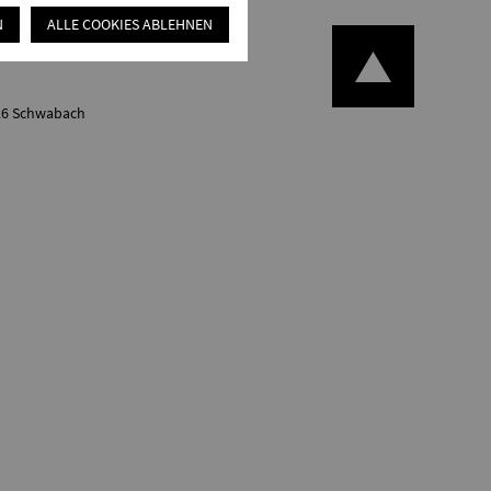
N
ALLE COOKIES ABLEHNEN
126 Schwabach