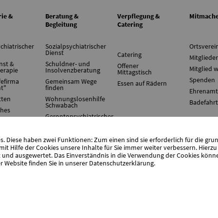
rie &
Beratung &
Verpflegung &
Mitmach
Begleitung
Catering
chiatrischer
Sozialpsychiatrischer
Ortsverei
Dienst
Catering
Mitglieder
nst &
Schuldner- und
Offener
Mitglied 
herapie
Insolvenzberatung
Mittagstisch
Spenden
fefirma
Gemeinsam Wege
Essen auf Rädern
ht"
finden
Ehrenamt
tten
Wohnungslosenhilfe
Badefahr
Schwabach
ches
Gerontopsychiatrischer
Fachdienst
es Wohnen
Betreuungsverein
hnen)
 Diese haben zwei Funktionen: Zum einen sind sie erforderlich für die gru
it Hilfe der Cookies unsere Inhalte für Sie immer weiter verbessern. Hier
res
nd ausgewertet. Das Einverständnis in die Verwendung der Cookies können 
r Website finden Sie in unserer
Datenschutzerklärung
.