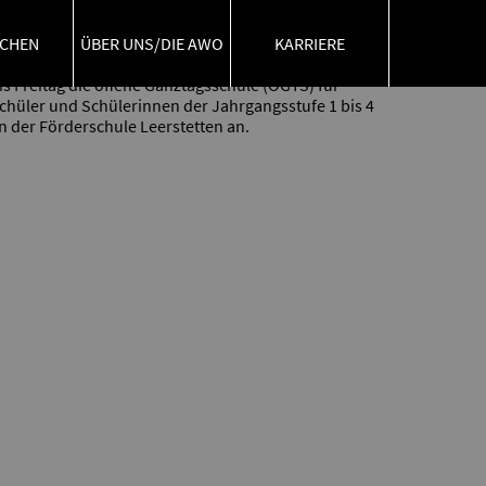
Leerstetten
CHEN
ÜBER UNS/DIE AWO
KARRIERE
b dem Schuljahr 2020/21 bietet die AWO von Montag
is Freitag die offene Ganztagsschule (OGTS) für
chüler und Schülerinnen der Jahrgangsstufe 1 bis 4
n der Förderschule Leerstetten an.