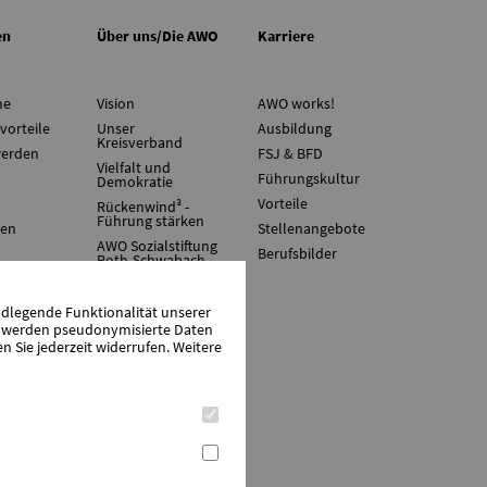
en
Über uns/Die AWO
Karriere
ne
Vision
AWO works!
vorteile
Unser
Ausbildung
Kreisverband
werden
FSJ & BFD
Vielfalt und
Führungskultur
Demokratie
Vorteile
Rückenwind³ -
Führung stärken
ten
Stellenangebote
AWO Sozialstiftung
Berufsbilder
Roth-Schwabach
Gewaltprävention
nach PART
ndlegende Funktionalität unserer
zu werden pseudonymisierte Daten
Sie jederzeit widerrufen. Weitere