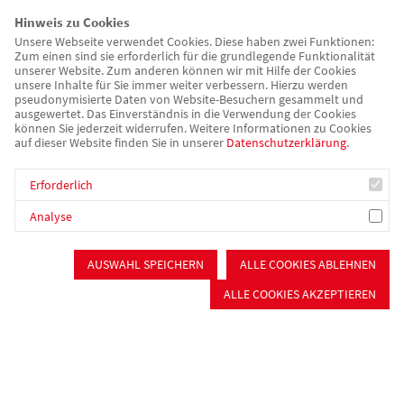
bietet Räume für Hausaufgaben erledigen, Studierzeit und
Hinweis zu Cookies
Freizeitprogramm. Das Außengelände mit Spielplatz und
Unsere Webseite verwendet Cookies. Diese haben zwei Funktionen:
Zum einen sind sie erforderlich für die grundlegende Funktionalität
angrenzendem Waldstück kann gut für naturpädagogische und
unserer Website. Zum anderen können wir mit Hilfe der Cookies
erlebnispädagogische Angebote genutzt werden.
unsere Inhalte für Sie immer weiter verbessern. Hierzu werden
pseudonymisierte Daten von Website-Besuchern gesammelt und
ausgewertet. Das Einverständnis in die Verwendung der Cookies
Öffnungs- und Betreuungszeiten
können Sie jederzeit widerrufen. Weitere Informationen zu Cookies
auf dieser Website finden Sie in unserer
Datenschutzerklärung
.
Montag bis Donnerstag 13:00 - 16:00 Uhr
Während der Ferien und an gesetzlichen Feiertagen ist die
Erforderlich
offene Ganztagsschule geschlossen.
Analyse
Ablauf
AUSWAHL SPEICHERN
ALLE COOKIES ABLEHNEN
Mittagessen in der Schulmensa oder selbst mitgebrachte
ALLE COOKIES AKZEPTIEREN
Brotzeit
Hausaufgabenbetreuung und Studierzeit in der "Villa"
Freizeitangebote wie Bewegungsspiele auf dem
Spielplatz, naturpädagogische Aktionen im Wald,