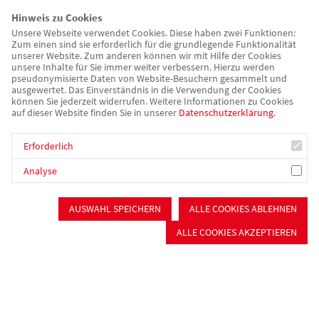
immer, was bei uns aktuell so ansteht!
Hinweis zu Cookies
Kontakt
Unsere Webseite verwendet Cookies. Diese haben zwei Funktionen:
Zum einen sind sie erforderlich für die grundlegende Funktionalität
unserer Website. Zum anderen können wir mit Hilfe der Cookies
unsere Inhalte für Sie immer weiter verbessern. Hierzu werden
Jugendtreff "Grünes Haus"
pseudonymisierte Daten von Website-Besuchern gesammelt und
ausgewertet. Das Einverständnis in die Verwendung der Cookies
können Sie jederzeit widerrufen. Weitere Informationen zu Cookies
Flurstraße 56
auf dieser Website finden Sie in unserer
Datenschutzerklärung
.
91126 Schwabach
Erforderlich
Telefon: 09122 18857-90
Analyse
E-Mail:
grueneshaus(at)awo-mfrs.de
Ansprechpartnerin: Henriette Fuchs und Vivien
AUSWAHL SPEICHERN
ALLE COOKIES ABLEHNEN
Feierabend
ALLE COOKIES AKZEPTIEREN
Kinder, Jugend & Familie
Kinderbetreuung