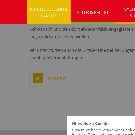
KINDER, JUGEND &
PSYCH
ALTER & PFLEGE
Im Jugendbüro werden Projekte, Aktionen und Vera
FAMILIE
S
und Umgebung geplant und anschließend umgesetzt.
Schwabach und den dort ehrenamtlich engagierten 
Jugendliche einsetzen wollen.
Wir unterstützen auch die Ortsvereine bei der Jug
sonstigen Veranstaltungen.
Kontakt
Hinweis zu Cookies
Unsere Webseite verwendet Cookies.
Website. Zum anderen können wir m