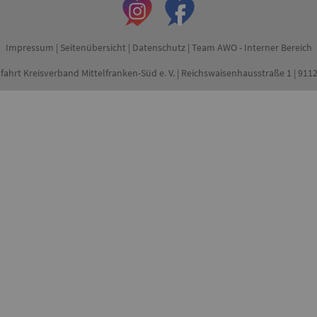
Impressum
|
Seitenübersicht
|
Datenschutz
|
Team AWO - Interner Bereich
fahrt Kreisverband Mittelfranken-Süd e. V. | Reichswaisenhausstraße 1 | 91