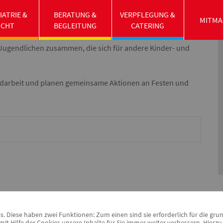
IATRIE &
BERATUNG &
VERPFLEGUNG &
MITMA
nstaltungen für Kinder und Jugendliche in ganz Schwabach
UCHT
BEGLEITUNG
CATERING
 Wir arbeiten eng mit dem Kreisjugendwerk der AWO Roth-
Jugendlichen zusammen, die sich für andere Kinder- und
endarbeit und planen gemeinsame Aktionen an Festen und
 Diese haben zwei Funktionen: Zum einen sind sie erforderlich für die gru
it Hilfe der Cookies unsere Inhalte für Sie immer weiter verbessern. Hier