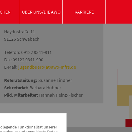
CHEN
ÜBER UNS/DIE AWO
KARRIERE
Referat für Jugend- und Integrationsarbeit
Haydnstraße 11
91126 Schwabach
Telefon: 09122 9341-911
Fax: 09122 9341-990
E-Mail:
jugendbuero(at)awo-mfrs.de
Referatsleitung:
Susanne Lindner
Sekretariat:
Barbara Hübner
Päd. Mitarbeiter:
Hannah Heinz-Fischer
ndlegende Funktionalität unserer
zu werden pseudonymisierte Daten