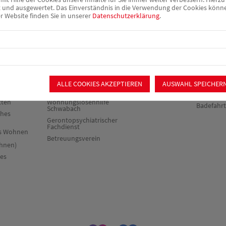
nd ausgewertet. Das Einverständnis in die Verwendung der Cookies können 
r Website finden Sie in unserer
Datenschutzerklärung
.
rie &
Beratung &
Verpflegung &
Mitmach
Begleitung
Catering
chiatrischer
Sozialpsychiatrischer
Ortsverei
Dienst
Catering
Mitglieder
nst &
Schuldner- und
Offener
Mitglied 
herapie
Insolvenzberatung
Mittagstisch
Spenden
fefirma
Gemeinsam Wege
ALLE COOKIES AKZEPTIEREN
AUSWAHL SPEICHER
Essen auf Rädern
ht"
finden
Ehrenamt
tten
Wohnungslosenhilfe
Badefahr
Schwabach
ches
Gerontopsychiatrischer
Fachdienst
es Wohnen
Betreuungsverein
hnen)
res