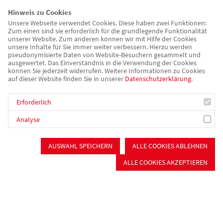
Beschützende Pflege
Hinweis zu Cookies
Ambulante Pflege
Unsere Webseite verwendet Cookies. Diese haben zwei Funktionen:
Tagespflege
Zum einen sind sie erforderlich für die grundlegende Funktionalität
Wohnen für Senioren
unserer Website. Zum anderen können wir mit Hilfe der Cookies
unsere Inhalte für Sie immer weiter verbessern. Hierzu werden
Seniorennetzwerk im Nürnberger Süden
pseudonymisierte Daten von Website-Besuchern gesammelt und
ausgewertet. Das Einverständnis in die Verwendung der Cookies
Psychiatrie & Sucht
können Sie jederzeit widerrufen. Weitere Informationen zu Cookies
Sozialpsychiatrischer Dienst
auf dieser Website finden Sie in unserer
Datenschutzerklärung
.
Zuverdienst & Arbeitstherapie
Selbsthilfefirma "Auf Draht"
Erforderlich
Tagesstätten
Analyse
Persönliches Budget
Betreutes Wohnen (WG, Einzelwohnen)
AUSWAHL SPEICHERN
ALLE COOKIES ABLEHNEN
Stationäres Wohnen
ALLE COOKIES AKZEPTIEREN
Beratung & Begleitung
Sozialpsychiatrischer Dienst
Schuldner- und Insolvenzberatung
Gemeinsam Wege finden
Wohnungslosenhilfe Schwabach
Gerontopsychiatrischer Fachdienst