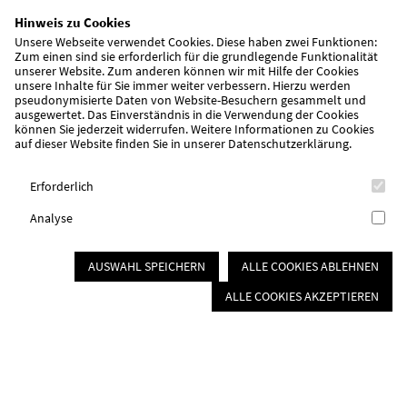
Verpflegung & Catering
Hinweis zu Cookies
Catering
Unsere Webseite verwendet Cookies. Diese haben zwei Funktionen:
Zum einen sind sie erforderlich für die grundlegende Funktionalität
Offener Mittagstisch
unserer Website. Zum anderen können wir mit Hilfe der Cookies
Essen auf Rädern
unsere Inhalte für Sie immer weiter verbessern. Hierzu werden
pseudonymisierte Daten von Website-Besuchern gesammelt und
Mitmachen
ausgewertet. Das Einverständnis in die Verwendung der Cookies
können Sie jederzeit widerrufen. Weitere Informationen zu Cookies
auf dieser Website finden Sie in unserer
Datenschutzerklärung
.
Ortsvereine
Mitgliedervorteile
Erforderlich
Mitglied werden
Spenden
Analyse
Ehrenamt
Badefahrten
AUSWAHL SPEICHERN
ALLE COOKIES ABLEHNEN
Über uns/Die AWO
ALLE COOKIES AKZEPTIEREN
Vision
Unser Kreisverband
Vielfalt und Demokratie
Rückenwind³ - Führung stärken
AWO Sozialstiftung Roth-Schwabach