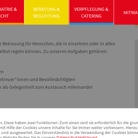
verein
IATRIE &
BERATUNG &
VERPFLEGUNG &
MITMA
UCHT
BEGLEITUNG
CATERING
Betreuung für Menschen, die in einzelnen oder in allen
elbst regeln können. Zu unseren Aufgaben gehören:
en
etreuer*innen und Bevollmächtigten
 als Gelegenheit zum Austausch miteinander
 Diese haben zwei Funktionen: Zum einen sind sie erforderlich für die gru
it Hilfe der Cookies unsere Inhalte für Sie immer weiter verbessern. Hier
nd ausgewertet. Das Einverständnis in die Verwendung der Cookies können 
r Website finden Sie in unserer
Datenschutzerklärung
.