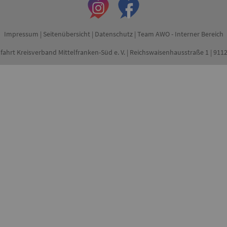
Impressum
|
Seitenübersicht
|
Datenschutz
|
Team AWO - Interner Bereich
fahrt Kreisverband Mittelfranken-Süd e. V. | Reichswaisenhausstraße 1 | 91