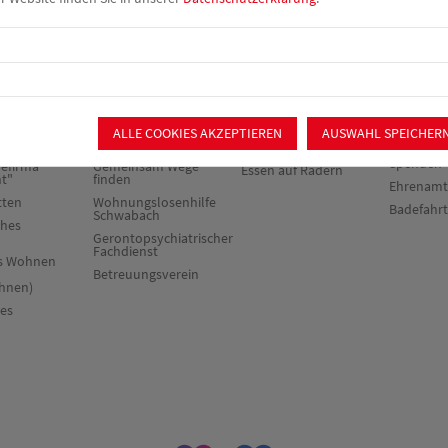
rie &
Beratung &
Verpflegung &
Mitmach
Begleitung
Catering
chiatrischer
Sozialpsychiatrischer
Ortsverei
Dienst
Catering
Mitglieder
nst &
Schuldner- und
ALLE COOKIES AKZEPTIEREN
AUSWAHL SPEICHER
Offener
Mitglied 
herapie
Insolvenzberatung
Mittagstisch
Spenden
fefirma
Gemeinsam Wege
Essen auf Rädern
ht"
finden
Ehrenamt
tten
Wohnungslosenhilfe
Badefahr
Schwabach
ches
Gerontopsychiatrischer
Fachdienst
es Wohnen
Betreuungsverein
hnen)
res