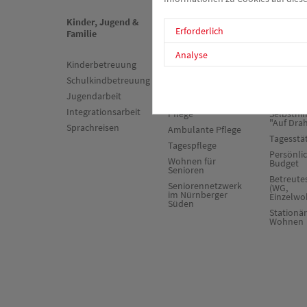
Kinder, Jugend &
Senioren &
Psychiat
Erforderlich
Familie
Pflege
Sucht
Analyse
Kinderbetreuung
Stationäre Pflege
Sozialpsy
Dienst
Schulkindbetreuung
Kurzzeit- und
Verhinderungspflege
Zuverdie
Jugendarbeit
Arbeitst
Beschützende
Integrationsarbeit
Pflege
Selbsthil
"Auf Dra
Sprachreisen
Ambulante Pflege
Tagesstä
Tagespflege
Persönli
Wohnen für
Budget
Senioren
Betreut
Seniorennetzwerk
(WG,
im Nürnberger
Einzelwo
Süden
Stationä
Wohnen