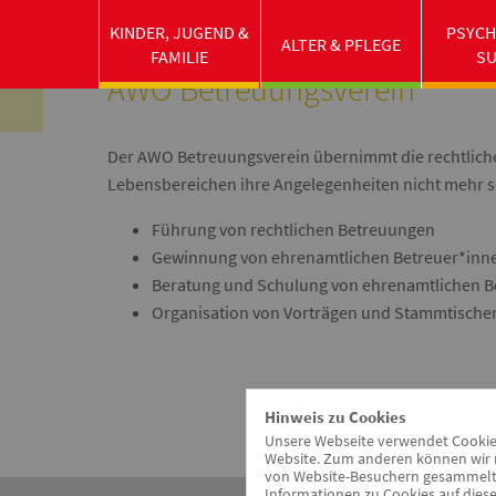
awo-mfrs.de
Beratung & Begleitung
Betreuungs
KINDER, JUGEND &
PSYCH
ALTER & PFLEGE
FAMILIE
S
AWO Betreuungsverein
Der AWO Betreuungsverein übernimmt die rechtliche 
Lebensbereichen ihre Angelegenheiten nicht mehr s
Führung von rechtlichen Betreuungen
Gewinnung von ehrenamtlichen Betreuer*inn
Beratung und Schulung von ehrenamtlichen B
Organisation von Vorträgen und Stammtischen
Hinweis zu Cookies
Unsere Webseite verwendet Cookies.
Website. Zum anderen können wir m
von Website-Besuchern gesammelt u
Informationen zu Cookies auf diese