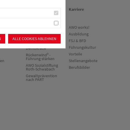
en
Über uns/Die AWO
Karriere
ne
Vision
AWO works!
vorteile
Unser
Ausbildung
Kreisverband
N
ALLE COOKIES ABLEHNEN
werden
FSJ & BFD
Vielfalt und
Führungskultur
Demokratie
Vorteile
Rückenwind³ -
Führung stärken
ten
Stellenangebote
AWO Sozialstiftung
Berufsbilder
Roth-Schwabach
Gewaltprävention
nach PART