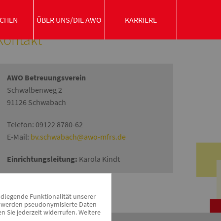
CHEN
ÜBER UNS/DIE AWO
KARRIERE
Kontakt
AWO Betreuungsverein
Schwalbenweg 2
91126 Schwabach
Telefon: 09122 8780-62
E-Mail:
bv.schwabach@awo-mfrs.de
Einrichtungsleitung:
Karola Kindt
ndlegende Funktionalität unserer
zu werden pseudonymisierte Daten
Sie jederzeit widerrufen. Weitere