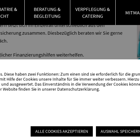
IATRIE &
BERATUNG &
VERPFLEGUNG &
MITMA
UCHT
BEGLEITUNG
CATERING
rn setzt sich im Einzelfall unterschiedlich aus den
rsicherung zusammen. Diesbezüglich beraten wir Sie gerne
äch.
icher Finanzierungshilfen weiterhelfen.
 Diese haben zwei Funktionen: Zum einen sind sie erforderlich für die gru
it Hilfe der Cookies unsere Inhalte für Sie immer weiter verbessern. Hier
nd ausgewertet. Das Einverständnis in die Verwendung der Cookies können 
r Website finden Sie in unserer
Datenschutzerklärung
.
ALLE COOKIES AKZEPTIEREN
AUSWAHL SPEICHER