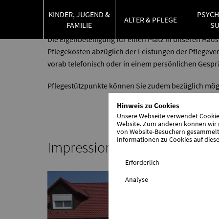
Einrichtungsgebühren
KINDER, JUGEND &
PSYCH
ALTER & PFLEGE
FAMILIE
S
Die Eigenbeteiligung für einen Platz in unseren Häuse
Pflegekosten abzüglich der Leistungen der Pflegeve
vorab telefonisch oder in einem persönlichen Gespr
Pflegestützpunkte können Sie zudem bezüglich mögl
Hinweis zu Cookies
Unsere Webseite verwendet Cookies.
Website. Zum anderen können wir m
von Website-Besuchern gesammelt u
Informationen zu Cookies auf diese
Impressionen
Erforderlich
Analyse