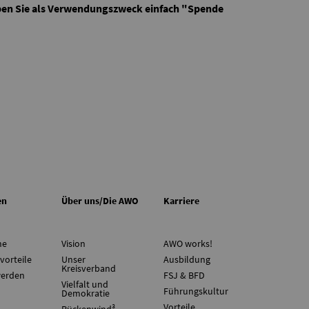
eben Sie als Verwendungszweck einfach "Spende
en
Über uns/Die AWO
Karriere
ne
Vision
AWO works!
vorteile
Unser
Ausbildung
Kreisverband
werden
FSJ & BFD
Vielfalt und
Führungskultur
Demokratie
Vorteile