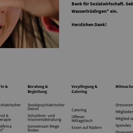
Bank für Sozialwirtschaft. G
Wassertrüdingen" ein.
Herzlichen Dank!
rie &
Beratung &
Verpflegung &
Mitmach
Begleitung
Catering
chiatrischer
Sozialpsychiatrischer
Ortsverei
Dienst
Catering
Mitglieder
nst &
Schuldner- und
Offener
Mitglied 
herapie
Insolvenzberatung
Mittagstisch
Spenden
fefirma
Gemeinsam Wege
Essen auf Rädern
ht"
finden
Ehrenamt