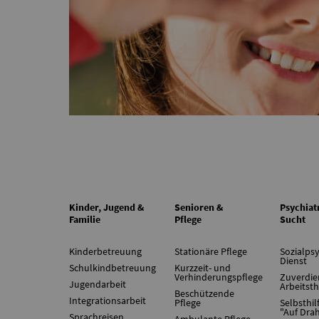
Kinder, Jugend &
Senioren &
Psychiat
Familie
Pflege
Sucht
Kinderbetreuung
Stationäre Pflege
Sozialpsy
Dienst
Schulkindbetreuung
Kurzzeit- und
Verhinderungspflege
Zuverdie
Jugendarbeit
Arbeitst
Beschützende
Integrationsarbeit
Pflege
Selbsthil
"Auf Dra
Sprachreisen