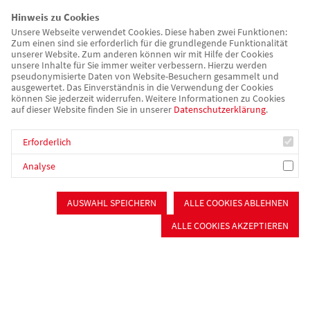
Gerontopsychiatrischer Fachdienst
Hinweis zu Cookies
Betreuungsverein
Unsere Webseite verwendet Cookies. Diese haben zwei Funktionen:
Zum einen sind sie erforderlich für die grundlegende Funktionalität
Verpflegung & Catering
unserer Website. Zum anderen können wir mit Hilfe der Cookies
unsere Inhalte für Sie immer weiter verbessern. Hierzu werden
pseudonymisierte Daten von Website-Besuchern gesammelt und
Catering
ausgewertet. Das Einverständnis in die Verwendung der Cookies
Offener Mittagstisch
können Sie jederzeit widerrufen. Weitere Informationen zu Cookies
auf dieser Website finden Sie in unserer
Datenschutzerklärung
.
Essen auf Rädern
Mitmachen
Erforderlich
Ortsvereine
Analyse
Mitgliedervorteile
Mitglied werden
AUSWAHL SPEICHERN
ALLE COOKIES ABLEHNEN
Spenden
Ehrenamt
ALLE COOKIES AKZEPTIEREN
Badefahrten
Über uns/Die AWO
Vision
Unser Kreisverband