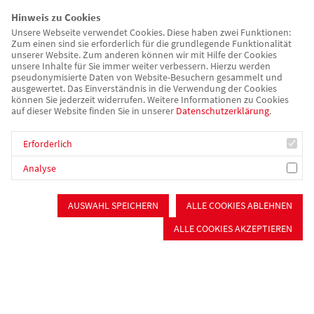
Fachkräfte aus verschiedenen Einrichtungen der AWO
Hinweis zu Cookies
Mittelfranken-Süd, Einrichtungsleitungen und
Unsere Webseite verwendet Cookies. Diese haben zwei Funktionen:
Zum einen sind sie erforderlich für die grundlegende Funktionalität
Vorstandsmitglieder feierten gemeinsam. Maier freute sich
unserer Website. Zum anderen können wir mit Hilfe der Cookies
über die vielen Menschen, die der Einladung gefolgt waren,
unsere Inhalte für Sie immer weiter verbessern. Hierzu werden
pseudonymisierte Daten von Website-Besuchern gesammelt und
und betonte den großen Einsatz der Mitarbeitenden: Die
ausgewertet. Das Einverständnis in die Verwendung der Cookies
Menschen aus dem Ausland, die ihr gesamtes Umfeld hinter
können Sie jederzeit widerrufen. Weitere Informationen zu Cookies
auf dieser Website finden Sie in unserer
Datenschutzerklärung
.
sich lassen, um in Deutschland zu arbeiten; aber auch das
Team der Personalentwicklung, die einen beträchtlichen
Erforderlich
Aufwand leisten, um die neuen Kolleg*innen bestmöglich zu
empfangen und mit ihnen gemeinsam alle (bürokratischen)
Analyse
Hürden zu nehmen. Ein großes Dankeschön für die gute
Begleitung der internationalen Fachkräfte und für die
AUSWAHL SPEICHERN
ALLE COOKIES ABLEHNEN
Organisation des Festes gab es dann auch von Sven Ehrhardt,
ALLE COOKIES AKZEPTIEREN
Co-Vorstandsvorsitzender des Kreisverbandes, in Form eines
Blumenstraußes.
Charmant führte Rezarta Reimann, Geschäftsführerin des
„Haus der Begegnungen“ in Schwabach, durch das