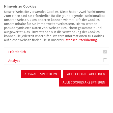
dieses Mal (glücklicherweise). Vielmehr erreichte in den
Hinweis zu Cookies
vergangenen Tagen ein „anonymer Tipp“ die Redakteurin des
Unsere Webseite verwendet Cookies. Diese haben zwei Funktionen:
Zum einen sind sie erforderlich für die grundlegende Funktionalität
Bayerischen Rundfunks, Olga Henrich. So wurde sie auf die
unserer Website. Zum anderen können wir mit Hilfe der Cookies
AWO-Fahrrad-Rikscha aufmerksam gemacht, mit der
unsere Inhalte für Sie immer weiter verbessern. Hierzu werden
pseudonymisierte Daten von Website-Besuchern gesammelt und
ehrenamtliche Helfer interessierte Bewohner des Pflegeheims
ausgewertet. Das Einverständnis in die Verwendung der Cookies
durch Schwabach und Umgebung kutschieren. Nach negativen
können Sie jederzeit widerrufen. Weitere Informationen zu Cookies
auf dieser Website finden Sie in unserer
Datenschutzerklärung
.
Corona-Schnelltests aller Beteiligten nahm sich das
Kamerateam einen halben Tag Zeit, um Helmut Krauße als
Erforderlich
Fahrer sowie Manfred Scholz als Mitfahrer bei ihrer Rikscha-
Tour zu begleiten. „Ich komme pandemiebedingt ja selten aus
Analyse
meinem Zimmer und bin oft alleine“, freute sich Manfred
Scholz im Fernsehinterview über die willkommene
AUSWAHL SPEICHERN
ALLE COOKIES ABLEHNEN
Abwechslung zum Heimalltag mit frischer Fahrtwind-Luft und
ALLE COOKIES AKZEPTIEREN
vor allem jeder Menge Spaß und Unterhaltung. Zu sehen ist der
Beitrag voraussichtlich am Donnerstag (01.04.) ab 17:30 Uhr in
der Frankenschau im Bayerischen Fernsehen. Zusätzlich ist ein
Radiospot auf Bayern 1 sowie eine entsprechende
Berichterstattung über die Online-Kanäle des BR geplant. Denn