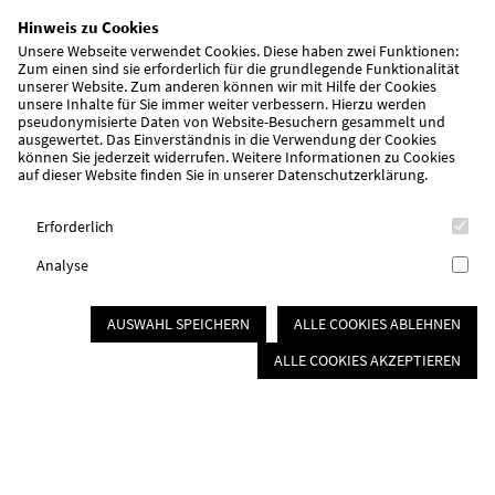
Verpflegung & Catering
Hinweis zu Cookies
Catering
Unsere Webseite verwendet Cookies. Diese haben zwei Funktionen:
Zum einen sind sie erforderlich für die grundlegende Funktionalität
Offener Mittagstisch
unserer Website. Zum anderen können wir mit Hilfe der Cookies
Essen auf Rädern
unsere Inhalte für Sie immer weiter verbessern. Hierzu werden
pseudonymisierte Daten von Website-Besuchern gesammelt und
Mitmachen
ausgewertet. Das Einverständnis in die Verwendung der Cookies
können Sie jederzeit widerrufen. Weitere Informationen zu Cookies
auf dieser Website finden Sie in unserer
Datenschutzerklärung
.
Ortsvereine
Mitgliedervorteile
Erforderlich
Mitglied werden
Spenden
Analyse
Ehrenamt
Badefahrten
AUSWAHL SPEICHERN
ALLE COOKIES ABLEHNEN
Über uns/Die AWO
ALLE COOKIES AKZEPTIEREN
Vision
Unser Kreisverband
Vielfalt und Demokratie
Rückenwind³ - Führung stärken
AWO Sozialstiftung Roth-Schwabach