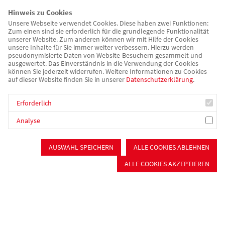
Hinweis zu Cookies
Unsere Webseite verwendet Cookies. Diese haben zwei Funktionen:
Zum einen sind sie erforderlich für die grundlegende Funktionalität
unserer Website. Zum anderen können wir mit Hilfe der Cookies
unsere Inhalte für Sie immer weiter verbessern. Hierzu werden
awo-mfrs.de
pseudonymisierte Daten von Website-Besuchern gesammelt und
ausgewertet. Das Einverständnis in die Verwendung der Cookies
können Sie jederzeit widerrufen. Weitere Informationen zu Cookies
auf dieser Website finden Sie in unserer
Datenschutzerklärung
.
Sozial zur Wahl? -
Diskussionsveranstaltung mit den
Erforderlich
Bundestagskandidat*innen
Analyse
AUSWAHL SPEICHERN
ALLE COOKIES ABLEHNEN
Am 23. Februar 2025 sind Bundestagswahlen. Es
ALLE COOKIES AKZEPTIEREN
geht um viel – für die Gesellschaft wie auch für
soziale Träger wie unsere Arbeiterwohlfahrt.