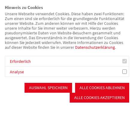
Auf der Agenda standen die Kindertagesstätte Waldwichtel
Hinweis zu Cookies
Unsere Webseite verwendet Cookies. Diese haben zwei Funktionen:
unseres Ortsvereins in Roth, unsere Tochterfirma Auf Draht
Zum einen sind sie erforderlich für die grundlegende Funktionalität
und unser Hort Goldspatzen in Schwabach. Begleitet wurden
unserer Website. Zum anderen können wir mit Hilfe der Cookies
unsere Inhalte für Sie immer weiter verbessern. Hierzu werden
unsere Gäste u. a. von unseren Vorständen Sven Ehrhardt,
pseudonymisierte Daten von Website-Besuchern gesammelt und
Christine Heller und Thomas Bauer, von der Vorsitzenden des
ausgewertet. Das Einverständnis in die Verwendung der Cookies
können Sie jederzeit widerrufen. Weitere Informationen zu Cookies
Gesamtbetriebsrats, Caroline Consentino, sowie von Werner
auf dieser Website finden Sie in unserer
Datenschutzerklärung
.
Baum und Anita Kohl aus dem Präsidium.
Erforderlich
In der Rother Kita Waldwichtel werden schon die ganz Kleinen
Analyse
an die demokratischen Prozesse herangeführt. Warum? Die
Kinder sollen zu selbständig denkenden und handelnden
Personen heranwachsen! Die demokratisch gewählten
AUSWAHL SPEICHERN
ALLE COOKIES ABLEHNEN
Gruppensprecher*innen Elisa, Paula und Julian zeigten dem
ALLE COOKIES AKZEPTIEREN
Besuch ihre Einrichtung und erklärten den Wahlprozess. Die
Überraschung war groß, als sich herausstellte, dass der „hohe
Besuch“ a.k.a. Kathrin Sonnenholzner vom ursprünglichen
Beruf her weder Prinzessin noch Königin, sondern Ärztin ist.
Und dazu noch eine, die kein Ketchup zu ihren Pommes mag!