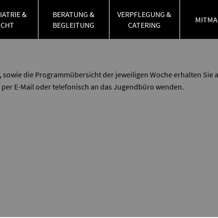
umgestellt, so dass Sie dieses Jahr die Anmeldung ganz bequem &
IATRIE &
BERATUNG &
VERPFLEGUNG &
MITMA
UCHT
BEGLEITUNG
CATERING
t, sowie die Programmübersicht der jeweiligen Woche erhalten Sie a
r per E-Mail oder telefonisch an das Jugendbüro wenden.