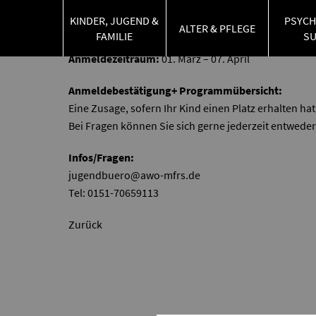
Anmeldung:
Wir haben unseren Anmeldungsprozess 
KINDER, JUGEND &
PSYCH
„
Feripro
“ durchführen können.
ALTER & PFLEGE
FAMILIE
S
Anmeldezeitraum:
01. März – 07. April
Anmeldebestätigung+ Programmübersicht:
Eine Zusage, sofern Ihr Kind einen Platz erhalten ha
Bei Fragen können Sie sich gerne jederzeit entwede
Infos/Fragen:
jugendbuero@awo-mfrs.de
Tel: 0151-70659113
Zurück