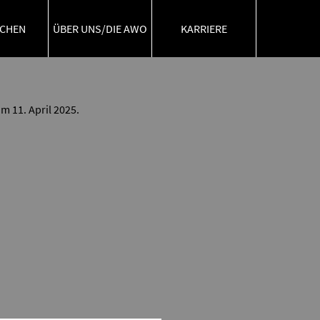
 einfach in nur wenigen Minuten online über
CHEN
ÜBER UNS/DIE AWO
KARRIERE
m 11. April 2025.