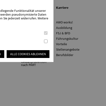
en
Über uns/Die AWO
Karriere
ndlegende Funktionalität unserer
zu werden pseudonymisierte Daten
Sie jederzeit widerrufen. Weitere
ne
Vision
AWO works!
vorteile
Unser
Ausbildung
Kreisverband
werden
FSJ & BFD
Vielfalt und
Führungskultur
Demokratie
Vorteile
Rückenwind³ -
Führung stärken
ten
Stellenangebote
AWO Sozialstiftung
N
ALLE COOKIES ABLEHNEN
Berufsbilder
Roth-Schwabach
Gewaltprävention
nach PART