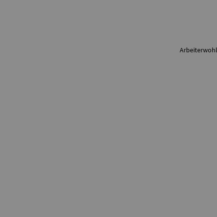
Zum Anfang der Seite
Arbeiterwohl