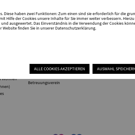
rie &
Beratung &
Verpflegung &
Mitmach
 Diese haben zwei Funktionen: Zum einen sind sie erforderlich für die gru
Begleitung
Catering
it Hilfe der Cookies unsere Inhalte für Sie immer weiter verbessern. Hier
nd ausgewertet. Das Einverständnis in die Verwendung der Cookies können 
r Website finden Sie in unserer
Datenschutzerklärung
.
chiatrischer
Sozialpsychiatrischer
Ortsverei
Dienst
Catering
Mitglieder
nst &
Schuldner- und
Offener
Mitglied 
herapie
Insolvenzberatung
Mittagstisch
Spenden
fefirma
Gemeinsam Wege
Essen auf Rädern
ht"
finden
Ehrenamt
tten
Wohnungslosenhilfe
Badefahr
Schwabach
ches
ALLE COOKIES AKZEPTIEREN
AUSWAHL SPEICHER
Gerontopsychiatrischer
Fachdienst
es Wohnen
Betreuungsverein
hnen)
res