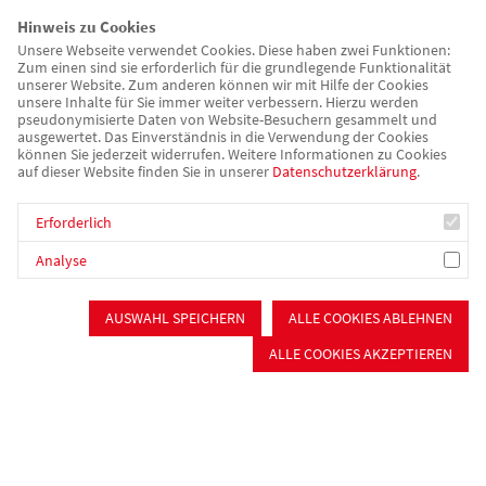
Hinweis zu Cookies
Unsere Webseite verwendet Cookies. Diese haben zwei Funktionen:
Zum einen sind sie erforderlich für die grundlegende Funktionalität
Nach Jahren des beherzten sozialen Einsatzes geht Hartmut
unserer Website. Zum anderen können wir mit Hilfe der Cookies
unsere Inhalte für Sie immer weiter verbessern. Hierzu werden
Hetzelein Ende 2022 in den Ruhestand. Im Rahmen einer
pseudonymisierte Daten von Website-Besuchern gesammelt und
großen Abschiedsfeier würdigte der AWO Kreisverband
ausgewertet. Das Einverständnis in die Verwendung der Cookies
können Sie jederzeit widerrufen. Weitere Informationen zu Cookies
Mittelfranken-Süd am vergangenen Montag die Verdienste des
auf dieser Website finden Sie in unserer
Datenschutzerklärung
.
scheidenden Vorstandsvorsitzenden für die soziale
Gerechtigkeit in der Region. Unter seiner Leitung wurde die
Erforderlich
AWO Roth-Schwabach mit ihren Diensten und Einrichtungen
Analyse
neu strukturiert und im Jahr 2017 zur AWO Mittelfranken-Süd
fusioniert. Für die über 1.800 Mitarbeitenden setzte er sich
AUSWAHL SPEICHERN
ALLE COOKIES ABLEHNEN
konsequent für gute Arbeitsbedingungen und eine faire
Bezahlung ein. Zudem brachte Hartmut Hetzelein federführend
ALLE COOKIES AKZEPTIEREN
die AWO Sozialstiftung Roth-Schwabach auf den Weg, die
täglich ein Zeichen für soziales Miteinander in der Region setzt.
Ein weiteres Steckenpferd Hetzeleins war die Ausbildung. Sein
2004 ehrgeizig ausgegebenes Ziel von 100 Auszubildenden im