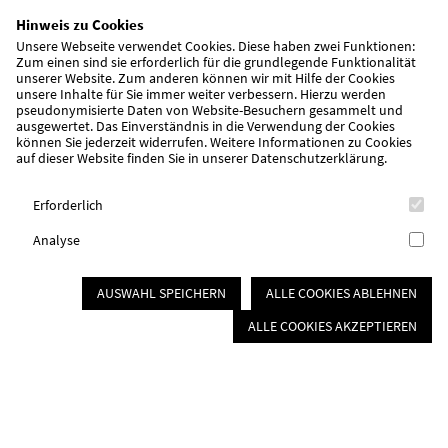
Bundesverbands
Hinweis zu Cookies
„Demokratie. Macht. Zukunft“ – die
Unsere Webseite verwendet Cookies. Diese haben zwei Funktionen:
Zum einen sind sie erforderlich für die grundlegende Funktionalität
diesjährige Sommertour der Co-
unserer Website. Zum anderen können wir mit Hilfe der Cookies
Präsidiumsvorsitzenden des AWO-
unsere Inhalte für Sie immer weiter verbessern. Hierzu werden
pseudonymisierte Daten von Website-Besuchern gesammelt und
Bundesverbandes, Kathrin Sonnenholzner,
ausgewertet. Das Einverständnis in die Verwendung der Cookies
hat es in…
können Sie jederzeit widerrufen. Weitere Informationen zu Cookies
auf dieser Website finden Sie in unserer
Datenschutzerklärung
.
Weiterlesen
Erforderlich
Besuch des Bezirkstagspräsidenten
Analyse
Der neue Bezirkstagspräsident Peter Daniel
AUSWAHL SPEICHERN
ALLE COOKIES ABLEHNEN
Forster absolvierte seinen Antrittsbesuch im
ALLE COOKIES AKZEPTIEREN
AWO Kreisverband Mittelfranken-Süd.
Weiterlesen
"Irre gute Lesung" am 11. April 2024 - Angelika