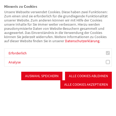
Verpflegung & Catering
Hinweis zu Cookies
Catering
Unsere Webseite verwendet Cookies. Diese haben zwei Funktionen:
Zum einen sind sie erforderlich für die grundlegende Funktionalität
Offener Mittagstisch
unserer Website. Zum anderen können wir mit Hilfe der Cookies
Essen auf Rädern
unsere Inhalte für Sie immer weiter verbessern. Hierzu werden
pseudonymisierte Daten von Website-Besuchern gesammelt und
Mitmachen
ausgewertet. Das Einverständnis in die Verwendung der Cookies
können Sie jederzeit widerrufen. Weitere Informationen zu Cookies
auf dieser Website finden Sie in unserer
Datenschutzerklärung
.
Ortsvereine
Mitgliedervorteile
Erforderlich
Mitglied werden
Spenden
Analyse
Ehrenamt
Badefahrten
AUSWAHL SPEICHERN
ALLE COOKIES ABLEHNEN
Über uns/Die AWO
ALLE COOKIES AKZEPTIEREN
Vision
Unser Kreisverband
Vielfalt und Demokratie
Rückenwind³ - Führung stärken
AWO Sozialstiftung Roth-Schwabach