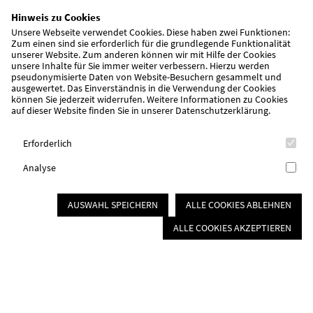
Möglichkeit, eine vorerst sichere Bleibe zu
Hinweis zu Cookies
finden. Oftmals…
Unsere Webseite verwendet Cookies. Diese haben zwei Funktionen:
Weiterlesen
Zum einen sind sie erforderlich für die grundlegende Funktionalität
unserer Website. Zum anderen können wir mit Hilfe der Cookies
unsere Inhalte für Sie immer weiter verbessern. Hierzu werden
pseudonymisierte Daten von Website-Besuchern gesammelt und
Mehr Respekt für die Pflege, dann klatschen
ausgewertet. Das Einverständnis in die Verwendung der Cookies
können Sie jederzeit widerrufen. Weitere Informationen zu Cookies
auf dieser Website finden Sie in unserer
Datenschutzerklärung
.
Pflege geht uns alle an! Zeig auch DU deine Wertschätzung und
zeichne heute!
Erforderlich
Weiterlesen
Analyse
Das etwas andere Fest
AUSWAHL SPEICHERN
ALLE COOKIES ABLEHNEN
ALLE COOKIES AKZEPTIEREN
Unsere AWO Kita Regenbogen in Büchenbach feiert 25 Jahre
Weiterlesen
vorherige
1
2
3
4
5
6
7
8