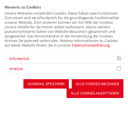
unüberwindbaren Hürden. Zumindest für Menschen, die kein
Hinweis zu Cookies
Dach über dem Kopf haben oder davon bedroht sind, konnte
Unsere Webseite verwendet Cookies. Diese haben zwei Funktionen:
Zum einen sind sie erforderlich für die grundlegende Funktionalität
Josephine Bachmann etwas Licht ins Dunkel bringen: Die
unserer Website. Zum anderen können wir mit Hilfe der Cookies
Leiterin der neuen Mobilen Beratungsstelle für Obdachlose
unsere Inhalte für Sie immer weiter verbessern. Hierzu werden
pseudonymisierte Daten von Website-Besuchern gesammelt und
und von Wohnungsnot Betroffene besuchte kurz vor
ausgewertet. Das Einverständnis in die Verwendung der Cookies
Weihnachten die Unterkunft für obdachlose Menschen in Roth
können Sie jederzeit widerrufen. Weitere Informationen zu Cookies
auf dieser Website finden Sie in unserer
Datenschutzerklärung
.
und wurde mit offenen Armen empfangen. Auch die
Gabentüten voller Hygieneartikel, Nahrung und liebevoll
Erforderlich
gestrickter Mützen von Babette Gillmeier aus "Babette’s Kleines
Lädchen" wurden gerne angenommen. So konnten erste
Analyse
Brücken der Verständigung entstehen.
AUSWAHL SPEICHERN
ALLE COOKIES ABLEHNEN
Das neue Jahr beginnt mit der Einrichtung des Büros im
ALLE COOKIES AKZEPTIEREN
Kiefernweg 7, in dem Josephine Bachmann ab sofort für
Beratungen zur Verfügung steht. Der persönliche
Neujahrswunsch der Sozialarbeiterin: "Dass gemeinsam
schnelle Lösungen gefunden werden, um Notlagen zu
überwinden und Bedürfnisse zu erfüllen! Ich bin voller