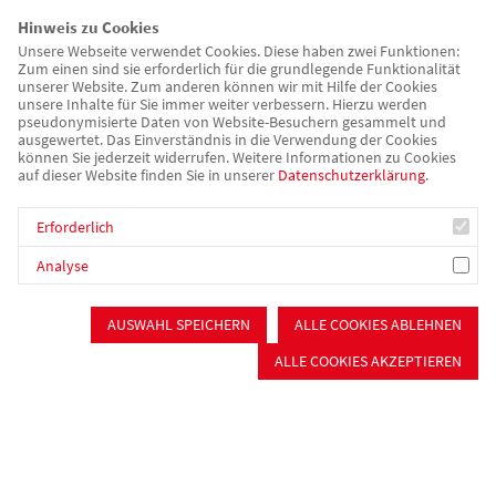
Schulkindbetreuung
Hinweis zu Cookies
Jugendarbeit
Unsere Webseite verwendet Cookies. Diese haben zwei Funktionen:
Integrationsarbeit
Zum einen sind sie erforderlich für die grundlegende Funktionalität
unserer Website. Zum anderen können wir mit Hilfe der Cookies
Sprachreisen
unsere Inhalte für Sie immer weiter verbessern. Hierzu werden
pseudonymisierte Daten von Website-Besuchern gesammelt und
Senioren &
ausgewertet. Das Einverständnis in die Verwendung der Cookies
Pflege
können Sie jederzeit widerrufen. Weitere Informationen zu Cookies
Stationäre Pflege
auf dieser Website finden Sie in unserer
Datenschutzerklärung
.
Kurzzeit- und Verhinderungspflege
Beschützende Pflege
Erforderlich
Ambulante Pflege
Analyse
Tagespflege
Wohnen für Senioren
Seniorennetzwerk im Nürnberger Süden
AUSWAHL SPEICHERN
ALLE COOKIES ABLEHNEN
ALLE COOKIES AKZEPTIEREN
Psychiatrie & Sucht
Sozialpsychiatrischer Dienst
Zuverdienst & Arbeitstherapie
Selbsthilfefirma "Auf Draht"
Tagesstätten
Persönliches Budget