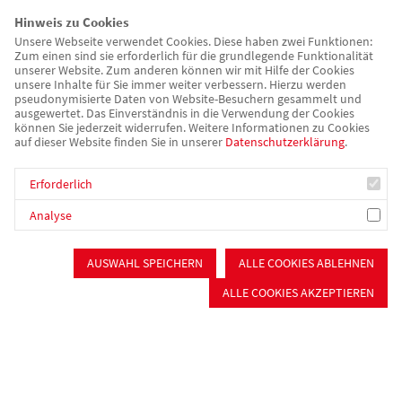
Hinweis zu Cookies
Unsere Webseite verwendet Cookies. Diese haben zwei Funktionen:
Zum einen sind sie erforderlich für die grundlegende Funktionalität
Zurück
unserer Website. Zum anderen können wir mit Hilfe der Cookies
unsere Inhalte für Sie immer weiter verbessern. Hierzu werden
pseudonymisierte Daten von Website-Besuchern gesammelt und
ausgewertet. Das Einverständnis in die Verwendung der Cookies
können Sie jederzeit widerrufen. Weitere Informationen zu Cookies
auf dieser Website finden Sie in unserer
Datenschutzerklärung
.
Kinder, Jugend & Familie
Kinderbetreuung
Erforderlich
Schulkindbetreuung
Jugendarbeit
Analyse
Integrationsarbeit
Sprachreisen
AUSWAHL SPEICHERN
ALLE COOKIES ABLEHNEN
Senioren &
ALLE COOKIES AKZEPTIEREN
Pflege
Stationäre Pflege
Kurzzeit- und Verhinderungspflege
Beschützende Pflege
Ambulante Pflege
Tagespflege