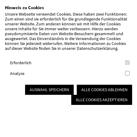
Hinweis zu Cookies
Unsere Webseite verwendet Cookies. Diese haben zwei Funktionen:
Zum einen sind sie erforderlich für die grundlegende Funktionalität
unserer Website. Zum anderen können wir mit Hilfe der Cookies
unsere Inhalte für Sie immer weiter verbessern. Hierzu werden
awo-mfrs.de
pseudonymisierte Daten von Website-Besuchern gesammelt und
ausgewertet. Das Einverständnis in die Verwendung der Cookies
können Sie jederzeit widerrufen. Weitere Informationen zu Cookies
auf dieser Website finden Sie in unserer
Datenschutzerklärung
.
“Kein Plätz(chen) für Rassismus” –
Weihnachtsbäckerei in unseren
Erforderlich
Tagesstätten
Analyse
AUSWAHL SPEICHERN
ALLE COOKIES ABLEHNEN
Mitte November haben wir in unseren
ALLE COOKIES AKZEPTIEREN
Tagesstätten in Schwabach und Roth gemeinsam
mit den Klient*innen gebacken - und zwar
Plätzchen gegen Ausgrenzung. Mit der Aktion
wollen wir ein Zeichen setzen, für Gemeinschaft,
Teilhabe und Offenheit.