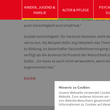
diese prestigeträchtige Rede wählte er das Thema "So
mich. Oft
KINDER, JUGEND &
PSYCH
ALTER & PFLEGE
FAMILIE
S
habe ich mich an die Seite der Ausgegrenzten oder
verwunderlich, wenn ich nunmehr 18 Jahre an der Sp
auch Gerechtigkeit zum Inhalt hat.“
Soziale Gerechtigkeit- für Hartmut Hetzelein steht d
viel zu tun. Als Beispiel dafür zog Hetzelein das T
zu Bildung, zu dauerhafter Gesundheitsversorgung 
verfügt als die ärmeren 50 Prozent der Menschheit 
Dollar. „So muss es auch nicht verwundern, wenn ein
zugenommen hat.“
Zurück
Hinweis zu Cookies
Unsere Webseite verwendet Cookies.
Website. Zum anderen können wir m
von Website-Besuchern gesammelt u
Informationen zu Cookies auf diese