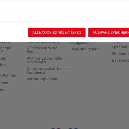
rie &
Beratung &
Verpflegung &
Mitmach
Begleitung
Catering
chiatrischer
Sozialpsychiatrischer
Ortsverei
Dienst
Catering
ALLE COOKIES AKZEPTIEREN
AUSWAHL SPEICHER
Mitglieder
nst &
Schuldner- und
Offener
Mitglied 
herapie
Insolvenzberatung
Mittagstisch
Spenden
fefirma
Gemeinsam Wege
Essen auf Rädern
ht"
finden
Ehrenamt
tten
Wohnungslosenhilfe
Badefahr
Schwabach
ches
Gerontopsychiatrischer
Fachdienst
es Wohnen
Betreuungsverein
hnen)
res