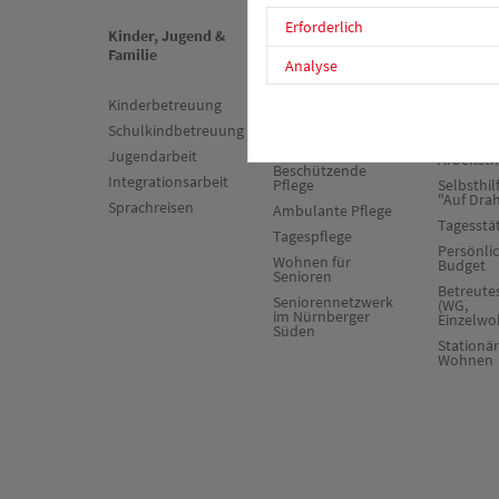
Erforderlich
Kinder, Jugend &
Senioren &
Psychiat
Familie
Pflege
Sucht
Analyse
Kinderbetreuung
Stationäre Pflege
Sozialpsy
Dienst
Schulkindbetreuung
Kurzzeit- und
Verhinderungspflege
Zuverdie
Jugendarbeit
Arbeitst
Beschützende
Integrationsarbeit
Pflege
Selbsthil
"Auf Dra
Sprachreisen
Ambulante Pflege
Tagesstä
Tagespflege
Persönli
Wohnen für
Budget
Senioren
Betreut
Seniorennetzwerk
(WG,
im Nürnberger
Einzelwo
Süden
Stationä
Wohnen