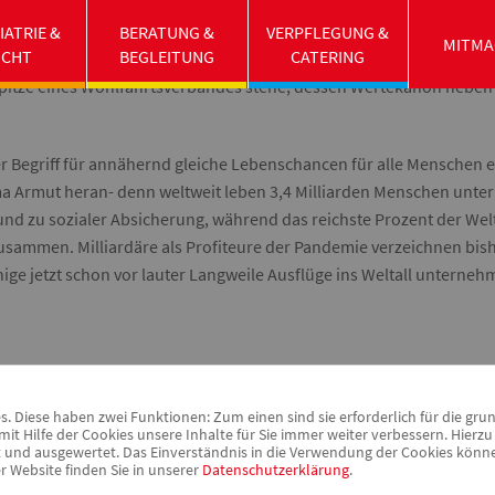
ziale Gerechtigkeit" und traf damit den Nerv der Zeit. „Schon als 
IATRIE &
BERATUNG &
VERPFLEGUNG &
MITMA
UCHT
BEGLEITUNG
CATERING
 der Schwächeren gestellt und schon immer habe ich gerne Verantw
itze eines Wohlfahrtsverbandes stehe, dessen Wertekanon neben Fre
er Begriff für annähernd gleiche Lebenschancen für alle Menschen e
hema Armut heran- denn weltweit leben 3,4 Milliarden Menschen unt
und zu sozialer Absicherung, während das reichste Prozent der We
zusammen. Milliardäre als Profiteure der Pandemie verzeichnen bis
ige jetzt schon vor lauter Langweile Ausflüge ins Weltall unterneh
 Diese haben zwei Funktionen: Zum einen sind sie erforderlich für die gru
it Hilfe der Cookies unsere Inhalte für Sie immer weiter verbessern. Hier
nd ausgewertet. Das Einverständnis in die Verwendung der Cookies können 
r Website finden Sie in unserer
Datenschutzerklärung
.