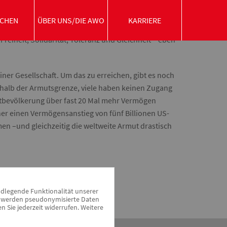
Kind war Gerechtigkeit etwas ganz Wichtiges für
CHEN
ÜBER UNS/DIE AWO
KARRIERE
ortung übernommen. So ist es auch nicht
iheit, Solidarität, Toleranz und Gleichheit – eben
iner Gesellschaft. Um das zu erreichen, gibt es noch
erhalb der Armutsgrenze, viele haben keinen Zugang
ltbevölkerung über fast 20 Mal mehr Vermögen
her einen Vermögensanstieg von fünf Billionen US-
men –und gleichzeitig die weltweite Armut drastisch
ndlegende Funktionalität unserer
zu werden pseudonymisierte Daten
Sie jederzeit widerrufen. Weitere