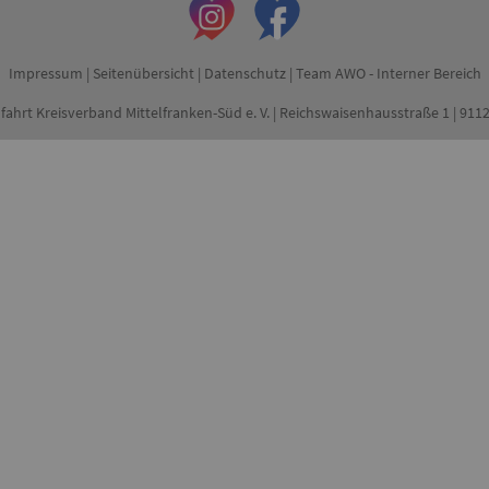
Impressum
|
Seitenübersicht
|
Datenschutz
|
Team AWO - Interner Bereich
fahrt Kreisverband Mittelfranken-Süd e. V. | Reichswaisenhausstraße 1 | 91