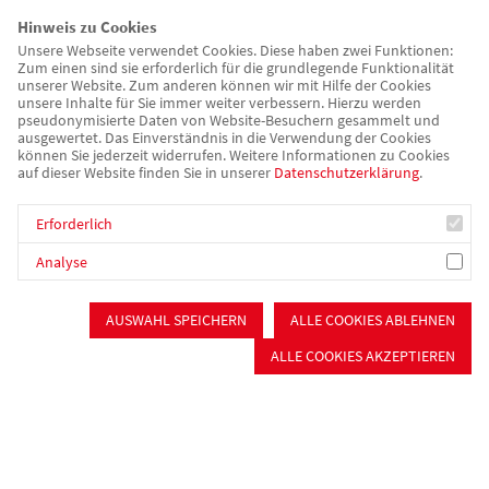
in der DDR in den 60ern und 70ern, geprägt von
Hinweis zu Cookies
Ungeborgenheit und Sehnsucht. Aufgeraut und gnadenlos
Unsere Webseite verwendet Cookies. Diese haben zwei Funktionen:
präzise erzählt sie in "Risse" vom Aufwachsen und den
Zum einen sind sie erforderlich für die grundlegende Funktionalität
unserer Website. Zum anderen können wir mit Hilfe der Cookies
seelischen Wunden einer meist namenlosen Protagonistin.
unsere Inhalte für Sie immer weiter verbessern. Hierzu werden
pseudonymisierte Daten von Website-Besuchern gesammelt und
ausgewertet. Das Einverständnis in die Verwendung der Cookies
„Nach dem Tod der geliebten Großmutter muss das Mädchen
können Sie jederzeit widerrufen. Weitere Informationen zu Cookies
Übergriffen und Teilnahmslosigkeit begegnen. Es ringt darum,
auf dieser Website finden Sie in unserer
Datenschutzerklärung
.
seine Eltern auszuhalten und zu verstehen und die Schwester
Erforderlich
zu beschützen. Lichtblicke liefern Bücher, das Lesen bietet
selbst im Kinderheim noch einen Ausweg. Die Kaschnitz-
Analyse
Preisträgerin erzählt die Vorgeschichten zum Erfolgsroman
‚Das Mädchen‘ neu, die vor zwanzig Jahren erschienen und
AUSWAHL SPEICHERN
ALLE COOKIES ABLEHNEN
nicht mehr lieferbar sind. Und sie überprüft schonungslos, was
ALLE COOKIES AKZEPTIEREN
nicht erzählt wurde und warum. Ist Wahrhaftigkeit im Erzählen
von sich möglich? Autofiktion, radikal und bewegend!“
(aus: Angelika Klüssendorf, "Risse"; Klappentext)
Dem Projekt „Irre gute Lesung“
am Zentrum für seelische