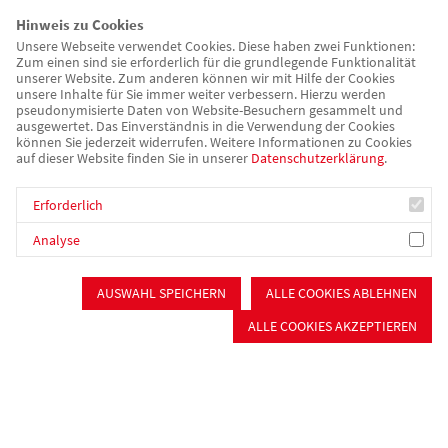
übergab ein Stück dem Bettler.
Hinweis zu Cookies
Unsere Webseite verwendet Cookies. Diese haben zwei Funktionen:
Zum einen sind sie erforderlich für die grundlegende Funktionalität
Am Rathaus angekommen wurden die Kinder dann wieder
unserer Website. Zum anderen können wir mit Hilfe der Cookies
ihren Eltern übergeben. Um das Martinsfest auch zu Hause
unsere Inhalte für Sie immer weiter verbessern. Hierzu werden
pseudonymisierte Daten von Website-Besuchern gesammelt und
noch etwas nachklingen zu lassen, hatten alle Kinder bereits
ausgewertet. Das Einverständnis in die Verwendung der Cookies
beim Abholen am Nachmittag ein Martinsbrötchen,
können Sie jederzeit widerrufen. Weitere Informationen zu Cookies
auf dieser Website finden Sie in unserer
Datenschutzerklärung
.
Punschgewürz und die Laternenlieder erhalten.
Erforderlich
Ein herzliches Dankeschön an alle Beteiligten, die das Fest
ermöglichten.
Analyse
Zurück
AUSWAHL SPEICHERN
ALLE COOKIES ABLEHNEN
ALLE COOKIES AKZEPTIEREN
Kinder, Jugend & Familie
Kinderbetreuung
Schulkindbetreuung
Jugendarbeit