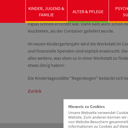
fleißig Spenden, bis die benötigte Summe erreicht wa
KINDER, JUGEND &
PSYCH
unzählige Bauwagen besichtigt und Angebote eingeh
ALTER & PFLEGE
FAMILIE
S
dabei. Im Mai wurde die KiTa endlich fündig. Nun gin
Papas schnell errichtet war. Dann kam auch schon de
leuchteten, als der Container geliefert wurde.
Im neuen Kindergartenjahr wird die Werkstatt im Con
und finanzielle Spenden sind explizit erwünscht. D
alles weitere, was eben so in einer Werkstatt zu find
etwas übrig haben!
Die Kindertagesstätte "Regenbogen" bedankt sich bei
Zurück
Hinweis zu Cookies
Unsere Webseite verwendet Cookies.
Website. Zum anderen können wir m
von Website-Besuchern gesammelt u
Informationen zu Cookies auf diese