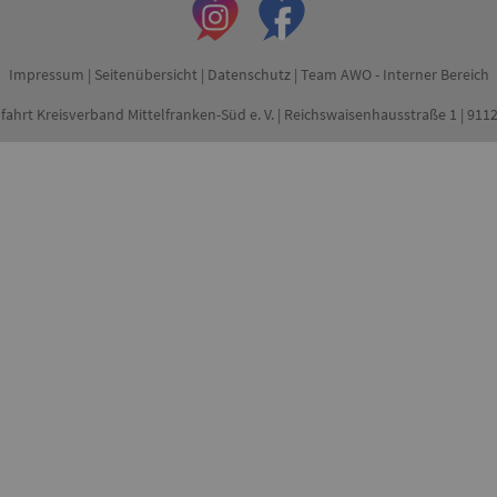
Impressum
|
Seitenübersicht
|
Datenschutz
|
Team AWO - Interner Bereich
fahrt Kreisverband Mittelfranken-Süd e. V. | Reichswaisenhausstraße 1 | 91