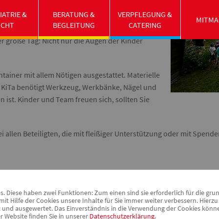
r. Nun ging die eigentliche Arbeit los. Obwohl
IATRIE &
BERATUNG &
VERPFLEGUNG &
olt wurden, war lange Zeit nichts Passendes
MITMA
UCHT
BEGLEITUNG
CATERING
g es ans Fundament, das mit der Hilfe einiger
r große Tag: Nicht nur die Augen der Kinder
tainer mit allem Nötigen ausgestattet. Materielle
ie KiTa benötigt Werkzeug, Werkbänke, Nägel und
en ist. Kinder und Team freuen sich, sollten Sie
 allen Beteiligten, die mit fleißiger Unterstützung oder mit Spend
 Diese haben zwei Funktionen: Zum einen sind sie erforderlich für die gru
it Hilfe der Cookies unsere Inhalte für Sie immer weiter verbessern. Hier
nd ausgewertet. Das Einverständnis in die Verwendung der Cookies können 
r Website finden Sie in unserer
Datenschutzerklärung
.