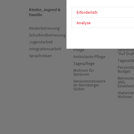
Kinder, Jugend &
Senioren &
Psychiat
Erforderlich
Familie
Pflege
Sucht
Analyse
Kinderbetreuung
Stationäre Pflege
Sozialpsy
Dienst
Schulkindbetreuung
Kurzzeit- und
Verhinderungspflege
Zuverdie
Jugendarbeit
Arbeitst
Beschützende
Integrationsarbeit
Pflege
Selbsthil
"Auf Dra
Sprachreisen
Ambulante Pflege
Tagesstä
Tagespflege
Persönli
Wohnen für
Budget
Senioren
Betreut
Seniorennetzwerk
(WG,
im Nürnberger
Einzelwo
Süden
Stationä
Wohnen