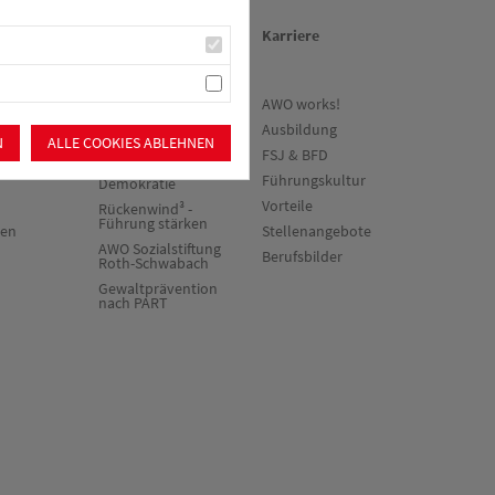
en
Über uns/Die AWO
Karriere
ne
Vision
AWO works!
vorteile
Unser
Ausbildung
N
ALLE COOKIES ABLEHNEN
Kreisverband
werden
FSJ & BFD
Vielfalt und
Führungskultur
Demokratie
Vorteile
Rückenwind³ -
Führung stärken
ten
Stellenangebote
AWO Sozialstiftung
Berufsbilder
Roth-Schwabach
Gewaltprävention
nach PART