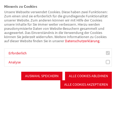
in Schwabach zeigen das eindrucksvoll.“
Hinweis zu Cookies
Das bayerische Sozialministerium fördert seit 2020 insgesamt
Unsere Webseite verwendet Cookies. Diese haben zwei Funktionen:
Zum einen sind sie erforderlich für die grundlegende Funktionalität
17 „Second Stage“-Modellprojekte. Es handelt sich dabei um
unserer Website. Zum anderen können wir mit Hilfe der Cookies
bedarfsgerechte Hilfen für gewaltbetroffene Frauen, die nach
unsere Inhalte für Sie immer weiter verbessern. Hierzu werden
pseudonymisierte Daten von Website-Besuchern gesammelt und
dem Auszug aus einem Frauenhaus vor der Aufgabe stehen,
ausgewertet. Das Einverständnis in die Verwendung der Cookies
können Sie jederzeit widerrufen. Weitere Informationen zu Cookies
sich ein neues Leben aufzubauen. Unterstützt werden eine
auf dieser Website finden Sie in unserer
Datenschutzerklärung
.
gezielte psychosoziale Beratung der Frauen und ihrer Kinder
sowie die Suche nach einer eigenen Wohnung. Die Förderung
Erforderlich
läuft bis Ende 2022. Ob es dann mit dem Projekt weitergeht, ist
Analyse
offen.
Die
Landtagsabgeordnete Sabine Weigand
besuchte
AUSWAHL SPEICHERN
ALLE COOKIES ABLEHNEN
zusammen mit der grünen Bürgermeisterin von Schwabach,
ALLE COOKIES AKZEPTIEREN
Petra Novotny,
die AWO in Schwabach. Diese stemmt das
Projekt zusammen mit dem Frauenhaus Schwabach.
Weigand betonte: „Es ist beeindruckend zu hören, dass dank
Second Stage weniger Frauen nach dem Auszug aus dem