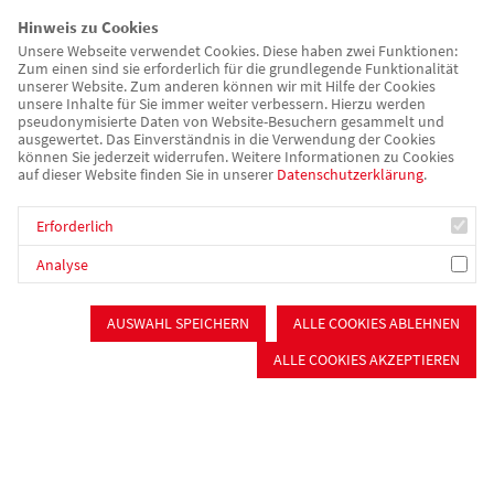
Hinweis zu Cookies
Unsere Webseite verwendet Cookies. Diese haben zwei Funktionen:
Zum einen sind sie erforderlich für die grundlegende Funktionalität
unserer Website. Zum anderen können wir mit Hilfe der Cookies
Symbolische Schlüsselübergabe durch das Architekturbüro
unsere Inhalte für Sie immer weiter verbessern. Hierzu werden
Wenzel
pseudonymisierte Daten von Website-Besuchern gesammelt und
ausgewertet. Das Einverständnis in die Verwendung der Cookies
können Sie jederzeit widerrufen. Weitere Informationen zu Cookies
auf dieser Website finden Sie in unserer
Datenschutzerklärung
.
Der Neubau entstand im Zuge der Teilverlagerung der AWO-
Wohnstätte Möhren – einer Einrichtung der besonderen
Erforderlich
Wohnform – früher Heim oder stationäre Einrichtung genannt,
in der wir Menschen mit psychischen Erkrankungen im Alltag
Analyse
begleiten und sie dabei unterstützen, ein möglichst
selbstbestimmtes Leben zu führen. Mit dem neuen, zentral
AUSWAHL SPEICHERN
ALLE COOKIES ABLEHNEN
gelegenen Standort konnten hierfür sehr gute
ALLE COOKIES AKZEPTIEREN
Voraussetzungen geschaffen und die Teilhabe unserer
Bewohner*innen weiter gestärkt werden.
Diesen wichtigen Meilenstein würdigten wir gemeinsam mit
unseren Gästen im Rahmen einer feierlichen Veranstaltung. Die