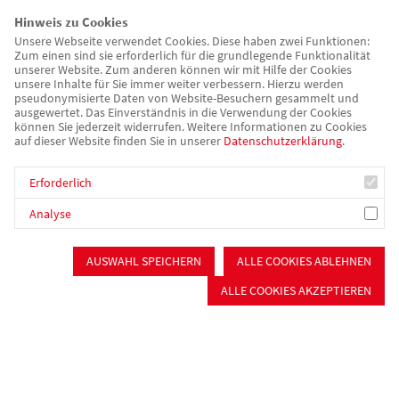
Hinweis zu Cookies
Unsere Webseite verwendet Cookies. Diese haben zwei Funktionen:
Zum einen sind sie erforderlich für die grundlegende Funktionalität
unserer Website. Zum anderen können wir mit Hilfe der Cookies
unsere Inhalte für Sie immer weiter verbessern. Hierzu werden
Von links nach rechts: Sven Ehrhardt, Vorstandsvorsitzender des
pseudonymisierte Daten von Website-Besuchern gesammelt und
ausgewertet. Das Einverständnis in die Verwendung der Cookies
AWO Kreisverband Mittelfranken-Süd e. V., Karin Eischer von der
können Sie jederzeit widerrufen. Weitere Informationen zu Cookies
Beil Baugesellschaft mbH, Karl Freller (CSU), Mitglied des
auf dieser Website finden Sie in unserer
Datenschutzerklärung
.
Bayerischen Landtags, Christian Vogel, dritter Bürgermeister der
Stadt Nürnberg, Peter Daniel Forster, Bezirkstagspräsident,
Erforderlich
Andreas Krieglstein (CSU, stellvertretend für Marcus König),
Analyse
Mitglied im Nürnberger Stadtrat, Werner Baum,
Präsidiumsvorsitzender des AWO Kreisverband Mittelfranken-Süd
e. V., Sabine Weigand (Bündnis 90/Die Grünen), Mitglied des
AUSWAHL SPEICHERN
ALLE COOKIES ABLEHNEN
Bayerischen Landtags, Christoph Jäger, Vorstand Ressort Pflege &
ALLE COOKIES AKZEPTIEREN
Psychiatrie des AWO Kreisverband Mittelfranken-Süd e. V.
Mit dem Zentrum in der Memelstraße bündeln wir vielfältige
Unterstützungsangebote für Senior*innen, pflegebedürftige
Menschen und Angehörige: Neben einer
Tagespflege
und