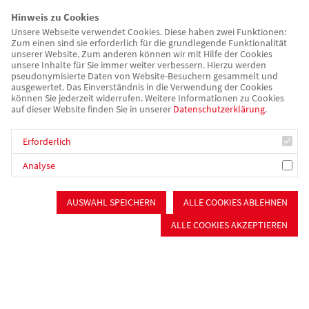
Handwerker, die das Bauwerk mit viel Herz, Hand und Hirn
Hinweis zu Cookies
geschaffen haben, würdigte Thomas Bauer. Ein weiteres
Unsere Webseite verwendet Cookies. Diese haben zwei Funktionen:
Augenmerk liegt auf der Nachhaltigkeit. Die Einhaltung des
Zum einen sind sie erforderlich für die grundlegende Funktionalität
Baustandards nach KfW 40 hob Bauer in seiner Rede hervor. So
unserer Website. Zum anderen können wir mit Hilfe der Cookies
unsere Inhalte für Sie immer weiter verbessern. Hierzu werden
wird die Wärmeversorgung beispielsweise über eine
pseudonymisierte Daten von Website-Besuchern gesammelt und
Biogasanlage gewährleistet, die sich in unmittelbarer Nähe
ausgewertet. Das Einverständnis in die Verwendung der Cookies
können Sie jederzeit widerrufen. Weitere Informationen zu Cookies
befindet.
auf dieser Website finden Sie in unserer
Datenschutzerklärung
.
Im Erdgeschoss des Komplexes entsteht eine Tagespflege mit
Erforderlich
17 Plätzen sowie zwei Wohnungen und weitere
Analyse
Gemeinschafts-, Sozial- und Lagerräume. In den weiteren drei
Stockwerken entstehen 28 barrierefreie 2 bzw. 3 Zimmer-
AUSWAHL SPEICHERN
ALLE COOKIES ABLEHNEN
Wohnungen. Alle Wohnungen verfügen außerdem über einen
eigenen Balkon bzw. eine Terrasse.
ALLE COOKIES AKZEPTIEREN
Zum Richtfest waren neben Wassertrüdingens Bürgermeister
Stefan Ultsch, viele Stadtratmitglieder, Pfarrer Michael Fleps,
Nachbarn und Mitarbeitende unseres Kreisverbandes, des
benachbarten Pflegeheims und des Generalunternehmers Beil