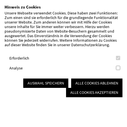
Hinweis zu Cookies
Dorotea Drexler, die im November 2019 aus dem Nürnberger
Unsere Webseite verwendet Cookies. Diese haben zwei Funktionen:
Großraum nach Markt Berolzheim in die neue
Zum einen sind sie erforderlich für die grundlegende Funktionalität
unserer Website. Zum anderen können wir mit Hilfe der Cookies
Wohngemeinschaft der AWO umgezogen ist, hat sich
unsere Inhalte für Sie immer weiter verbessern. Hierzu werden
pseudonymisierte Daten von Website-Besuchern gesammelt und
mittlerweile sehr gut eingelebt. „Ich lebe hier wie eine Fürstin“
ausgewertet. Das Einverständnis in die Verwendung der Cookies
sagt die betagte Seniorin über ihre Wohnsituation. Dass sie in
können Sie jederzeit widerrufen. Weitere Informationen zu Cookies
auf dieser Website finden Sie in unserer
Datenschutzerklärung
.
der WG ihr eigenes, individuell gestaltetes Zimmer mit Bad hat
und ihre vertraute Einrichtung mitnehmen konnte, trägt zu
Erforderlich
diesem Empfinden bei. Auch in den Gemeinschaftsräumen und
im Gästezimmer finden sich Möbel von ihr. Und wenn sie aus
Analyse
ihrem eigenen Bereich hinaus auf den Flur tritt, dann hängt
dort das Ölgemälde, das sie als junge Frau ihrem Mann zur
AUSWAHL SPEICHERN
ALLE COOKIES ABLEHNEN
Hochzeit geschenkt hat. Diese kleine, neue Gemeinschaft
ALLE COOKIES AKZEPTIEREN
wächst nun seit 16 Monaten und es sind – da der Einzug neuer
Bewohner durch Corona erschwert war – sogar noch drei
Plätze frei. Aber genau in dieser Krise hat sich das Konzept der
Senioren-WG als hervorragend herausgestellt: Alle
Entscheidungen in dieser privaten Wohnung werden