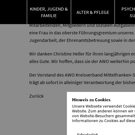
Geschäftsführerin unseres Tochterunte
KINDER, JUGEND &
PSYCH
ALTER & PFLEGE
FAMILIE
S
Der AWO Kreisverband Mittelfranken-Süd verdankt Ch
Mitarbeitenden, Mitgliedern und sozialen Aufgabenfe
eine Frau in das oberste Führungsgremium unseres W
Jugendarbeit, der Ehrenamtsbetreuung sowie in den
Wir danken Christine Heller für ihren langjährigen 
alles Gute. Wir hoffen, dass sie der AWO weiterhin p
Der Vorstand des AWO Kreisverband Mittelfranken-Sü
trägt ab sofort in alleiniger Verantwortung der bis
Zurück
Hinweis zu Cookies
Unsere Webseite verwendet Cookies.
Website. Zum anderen können wir m
von Website-Besuchern gesammelt u
Informationen zu Cookies auf diese
Erforderlich