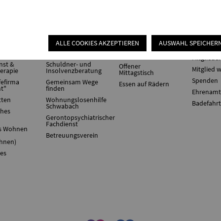
rie &
Beratung &
Verpflegung &
Mitmach
Begleitung
Catering
ALLE COOKIES AKZEPTIEREN
AUSWAHL SPEICHER
chiatrischer
Sozialpsychiatrischer
Ortsverei
Dienst
Catering
Mitglieder
nst &
Schuldner- und
Offener
Mitglied 
herapie
Insolvenzberatung
Mittagstisch
Spenden
fefirma
Gemeinsam Wege
Essen auf Rädern
ht"
finden
Ehrenamt
tten
Wohnungslosenhilfe
Badefahr
Schwabach
ches
Gerontopsychiatrischer
Fachdienst
es Wohnen
Betreuungsverein
hnen)
res