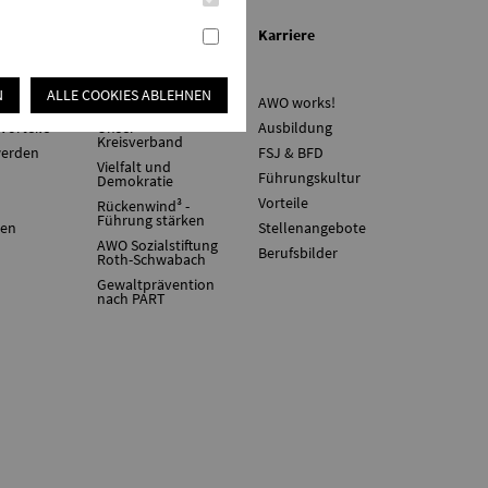
en
Über uns/Die AWO
Karriere
N
ALLE COOKIES ABLEHNEN
ne
Vision
AWO works!
vorteile
Unser
Ausbildung
Kreisverband
werden
FSJ & BFD
Vielfalt und
Führungskultur
Demokratie
Vorteile
Rückenwind³ -
Führung stärken
ten
Stellenangebote
AWO Sozialstiftung
Berufsbilder
Roth-Schwabach
Gewaltprävention
nach PART