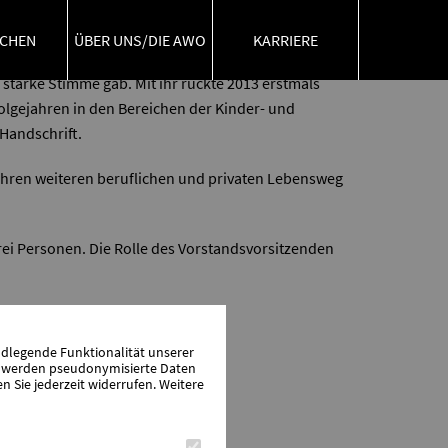
CHEN
ÜBER UNS/DIE AWO
KARRIERE
Führungskraft unserem Kreisverband, seinen
starke Stimme gab. Mit ihr rückte 2013 erstmals
olgejahren in den Bereichen der Kinder- und
 Handschrift.
 ihren weiteren beruflichen und privaten Lebensweg
rei Personen. Die Rolle des Vorstandsvorsitzenden
ndlegende Funktionalität unserer
zu werden pseudonymisierte Daten
Sie jederzeit widerrufen. Weitere