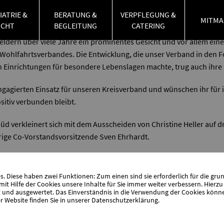
rnehmens PEB Leuchtturm-Projekte gGmbH.
IATRIE &
BERATUNG &
VERPFLEGUNG &
MITMA
UCHT
BEGLEITUNG
CATERING
ristine Heller sehr viel. Nicht nur, dass sie als herausgehobene 
ldern über viele Jahre ein prominentes Gesicht und vor allem eine 
ohlfahrtsverbandes. Die Entwicklung, die unser Verband in den F
 Einrichtungen für besondere Lebenslagen machte, trug auch ihre
engagierten Einsatz für unseren Kreisverband und wünschen ihr für
ositiv verbunden bleibt.
d verkleinert sich mit dem Ausscheiden von Christine Heller auf d
herige Co-Vorstandsvorsitzende Sven Ehrhardt.
 Diese haben zwei Funktionen: Zum einen sind sie erforderlich für die gru
it Hilfe der Cookies unsere Inhalte für Sie immer weiter verbessern. Hier
nd ausgewertet. Das Einverständnis in die Verwendung der Cookies können 
r Website finden Sie in unserer
Datenschutzerklärung
.