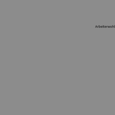
Zum Anfang der Seite
Arbeiterwohl