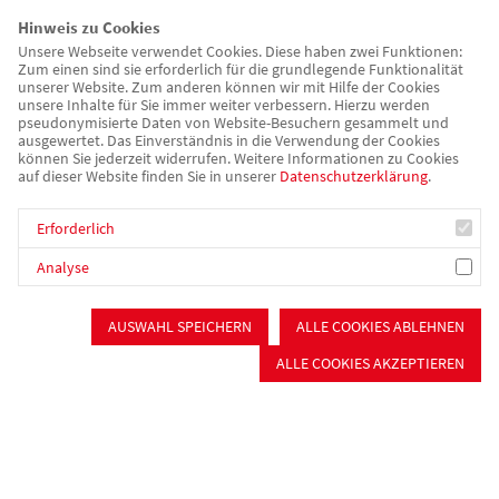
Erinnerungspräsent ein herzförmiges "Mensch ärgere dich
Hinweis zu Cookies
nicht"-Spiel aus der Arbeitstherapie unseres AWO
Unsere Webseite verwendet Cookies. Diese haben zwei Funktionen:
Zum einen sind sie erforderlich für die grundlegende Funktionalität
Therapiezentrums Schloss Cronheim.
unserer Website. Zum anderen können wir mit Hilfe der Cookies
unsere Inhalte für Sie immer weiter verbessern. Hierzu werden
pseudonymisierte Daten von Website-Besuchern gesammelt und
Hier gehts zum Artikel des Schwabacher Tagblatts.
ausgewertet. Das Einverständnis in die Verwendung der Cookies
können Sie jederzeit widerrufen. Weitere Informationen zu Cookies
auf dieser Website finden Sie in unserer
Datenschutzerklärung
.
Zurück
Erforderlich
Analyse
Kinder, Jugend & Familie
Kinderbetreuung
AUSWAHL SPEICHERN
ALLE COOKIES ABLEHNEN
Schulkindbetreuung
ALLE COOKIES AKZEPTIEREN
Jugendarbeit
Integrationsarbeit
Sprachreisen
Senioren &
Pflege
Stationäre Pflege