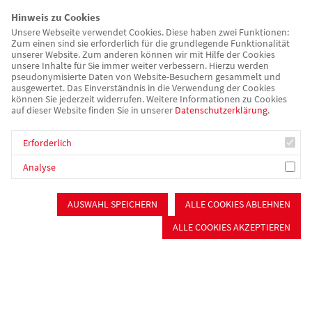
Hölzel und Doris Wüstholz sprechen über die heutige
Hinweis zu Cookies
Gestaltung der Ausbildung, welche Rolle dabei Praxisanleitung
Unsere Webseite verwendet Cookies. Diese haben zwei Funktionen:
Zum einen sind sie erforderlich für die grundlegende Funktionalität
spielt und warum viele Auszubildende ihren beruflichen Weg
unserer Website. Zum anderen können wir mit Hilfe der Cookies
bei der AWO fortsetzen.
unsere Inhalte für Sie immer weiter verbessern. Hierzu werden
pseudonymisierte Daten von Website-Besuchern gesammelt und
ausgewertet. Das Einverständnis in die Verwendung der Cookies
Frau Hölzel, inwiefern ist Ausbildung bei der AWO ein
können Sie jederzeit widerrufen. Weitere Informationen zu Cookies
auf dieser Website finden Sie in unserer
Datenschutzerklärung
.
zentrales Thema?
Hölzel:
Ausbildung ist für uns kein Nebenthema, sondern eine
Erforderlich
zentrale Zukunftsaufgabe. Wir investieren bewusst in junge
Analyse
Menschen, weil sie die Fachkräfte von morgen sind und unsere
pädagogische Qualität langfristig sichern.
AUSWAHL SPEICHERN
ALLE COOKIES ABLEHNEN
Was bedeutet das konkret für die Kita-Einrichtungen der
ALLE COOKIES AKZEPTIEREN
AWO?
Hölzel:
Über die letzten sechs Jahre haben wir den Fokus auf
Qualität in der Ausbildung geschärft, eine übergeordnete
Mentorenstelle geschaffen und auch finanziell investiert.