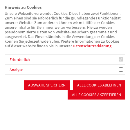
ihre Balance zurückzugeben.“
Hinweis zu Cookies
Unsere Webseite verwendet Cookies. Diese haben zwei Funktionen:
Gesagt, getan: Am vergangenen Samstag informierte der
Zum einen sind sie erforderlich für die grundlegende Funktionalität
unserer Website. Zum anderen können wir mit Hilfe der Cookies
Kreisverband zusammen mit anderen Trägern aus der Region
unsere Inhalte für Sie immer weiter verbessern. Hierzu werden
über die Ausbildung, den Quereinstieg und die Schwerpunkte
pseudonymisierte Daten von Website-Besuchern gesammelt und
ausgewertet. Das Einverständnis in die Verwendung der Cookies
im Kita-Bereich mit dem Versprechen: „Arbeitsalltag im
können Sie jederzeit widerrufen. Weitere Informationen zu Cookies
Gleichgewicht – Ihre Balance liegt uns am Herzen“. Frau Hölzel
auf dieser Website finden Sie in unserer
Datenschutzerklärung
.
führt aus, was das für den Träger genau bedeutet: „Als
Erforderlich
Arbeitgeber ist es uns wichtig, Arbeitsbedingungen für die
Mitarbeitenden so zu gestalten, dass sie sich trotz des hohen
Analyse
Stresslevels im Gleichgewicht halten können oder es immer
wieder finden. Dadurch wollen wir zum einen eine hohe
AUSWAHL SPEICHERN
ALLE COOKIES ABLEHNEN
Zufriedenheit bei allen Bestandsmitarbeitenden erreichen und
ALLE COOKIES AKZEPTIEREN
zum anderen natürlich für potenzielle neue Fachkräfte attraktiv
sein. Wichtig ist uns dabei und deshalb auch die ernst gemeinte
Aktion „Ihre Balance liegt uns am Herzen“, dass wir nicht über
die Bedürfnisse der Mitarbeitenden hinweg
Arbeitsbedingungen schaffen, sondern in Beteiligung aller. Um