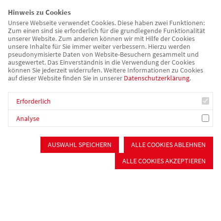
Hinweis zu Cookies
Unsere Webseite verwendet Cookies. Diese haben zwei Funktionen:
Systemrelevante Berufe im Blickpunkt
Zum einen sind sie erforderlich für die grundlegende Funktionalität
unserer Website. Zum anderen können wir mit Hilfe der Cookies
unsere Inhalte für Sie immer weiter verbessern. Hierzu werden
Der Berufsstand „Pflege“ ist durch Corona ganz besonders in
pseudonymisierte Daten von Website-Besuchern gesammelt und
den Blickpunkt geraten, zeigte uns die Pandemie nicht auch,
ausgewertet. Das Einverständnis in die Verwendung der Cookies
können Sie jederzeit widerrufen. Weitere Informationen zu Cookies
wie systemrelevant ebendiese Berufe sind. Umso größer ist die
auf dieser Website finden Sie in unserer
Datenschutzerklärung
.
Freude, dass sich 35 Menschen für eine Ausbildung im
Pflegebereich in den Einrichtungen des Kreisverbandes
Erforderlich
entschieden haben. Davon absolvieren 17 die seit 2020
Analyse
existierende generalistische Ausbildung zum Pflegefachmann.
Die restlichen 18 starteten die 1-jährige Ausbildung zum
AUSWAHL SPEICHERN
ALLE COOKIES ABLEHNEN
Pflegefachhelfer. Ihnen steht im Anschluss die Möglichkeit
offen, ihre Laufbahn mit der verkürzten generalistischen
ALLE COOKIES AKZEPTIEREN
Pflegeausbildung fortzusetzen.
Neben dem Pflegebereich hat es auch die Erzieherinnen und
Erzieher hart getroffen. Als Verlierer der Pandemie sind Kinder
und deren Familien jetzt umso mehr auf fachliche