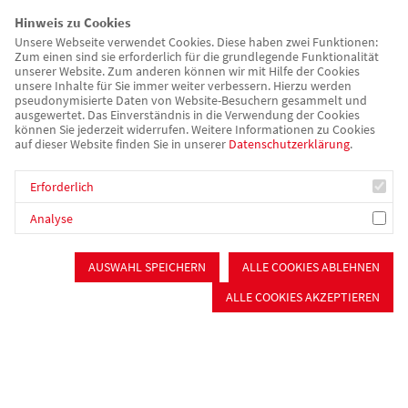
überreichten den Kindern und Mitarbeitenden einen Gutschein
Hinweis zu Cookies
für einen Eisdielen-Besuch. Reich beschenkt wurde die Kita
Unsere Webseite verwendet Cookies. Diese haben zwei Funktionen:
Zum einen sind sie erforderlich für die grundlegende Funktionalität
auch vom AWO Kreisverband, dem AWO Ortsverein
unserer Website. Zum anderen können wir mit Hilfe der Cookies
Schwanstetten und vom Elternbeirat. Ein ausdrückliches
unsere Inhalte für Sie immer weiter verbessern. Hierzu werden
pseudonymisierte Daten von Website-Besuchern gesammelt und
Dankeschön an dieser Stelle. Der Dank gilt auch allen, die
ausgewertet. Das Einverständnis in die Verwendung der Cookies
dieses Fest – trotz Corona – zu einem lebendigen und
können Sie jederzeit widerrufen. Weitere Informationen zu Cookies
auf dieser Website finden Sie in unserer
Datenschutzerklärung
.
gelungenen Jubiläum gemacht haben!
Erforderlich
Analyse
AUSWAHL SPEICHERN
ALLE COOKIES ABLEHNEN
ALLE COOKIES AKZEPTIEREN
Zurück