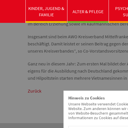
verschiedenen Einrichtungen des AWO Kreisverband
KINDER, JUGEND &
PSYCH
gemeinsam die ersten Schritte auf ihrem neuen Weg 
ALTER & PFLEGE
FAMILIE
S
Herbst ihre Ausbildung im Kreisverband. Der größte 
im Bereich Erziehung sowie im kaufmännischen Bere
Insgesamt sind beim AWO Kreisverband Mittelfranke
beschäftigt. Damit leistet er seinen Beitrag gegen d
unseres Kreisverbandes“, so Co-Vorstandsvorsitzen
Ganz neu in diesem Jahr: Zum ersten Mal bildet de
eigens für die Ausbildung nach Deutschland gekomm
und Hilpoltstein starten mehrere Vietnamesinnen in
Zurück
Hinweis zu Cookies
Unsere Webseite verwendet Cookies.
Website. Zum anderen können wir m
von Website-Besuchern gesammelt u
Informationen zu Cookies auf diese