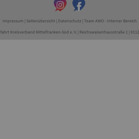
Impressum
|
Seitenübersicht
|
Datenschutz
|
Team AWO - Interner Bereich
fahrt Kreisverband Mittelfranken-Süd e. V. | Reichswaisenhausstraße 1 | 91