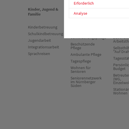
Erforderlich
Kinder, Jugend &
Senioren &
Psychiat
Analyse
Familie
Pflege
Sucht
Kinderbetreuung
Stationäre Pflege
Sozialpsy
Dienst
Schulkindbetreuung
Kurzzeit- und
Verhinderungspflege
Zuverdie
Jugendarbeit
Arbeitst
Beschützende
Integrationsarbeit
Pflege
Selbsthil
"Auf Dra
Sprachreisen
Ambulante Pflege
Tagesstä
Tagespflege
Persönli
Wohnen für
Budget
Senioren
Betreut
Seniorennetzwerk
(WG,
im Nürnberger
Einzelwo
Süden
Stationä
Wohnen