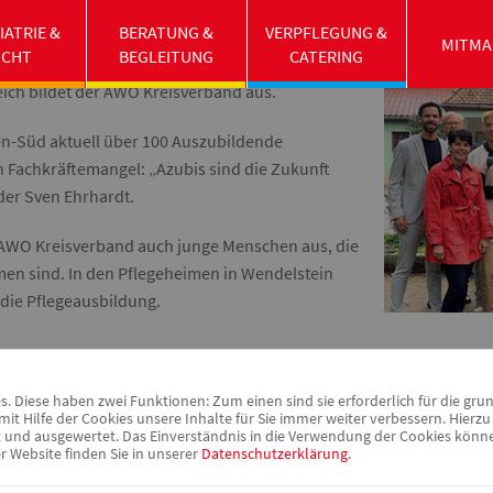
s Mittelfranken-Süd kennenlernen und
IATRIE &
BERATUNG &
VERPFLEGUNG &
gehen. Insgesamt starteten 45 Azubis diesen
MITMA
UCHT
BEGLEITUNG
CATERING
Teil davon erlernt einen Pflegeberuf, doch auch
ich bildet der AWO Kreisverband aus.
n-Süd aktuell über 100 Auszubildende
en Fachkräftemangel: „Azubis sind die Zukunft
der Sven Ehrhardt.
r AWO Kreisverband auch junge Menschen aus, die
en sind. In den Pflegeheimen in Wendelstein
 die Pflegeausbildung.
 Diese haben zwei Funktionen: Zum einen sind sie erforderlich für die gru
it Hilfe der Cookies unsere Inhalte für Sie immer weiter verbessern. Hier
nd ausgewertet. Das Einverständnis in die Verwendung der Cookies können 
r Website finden Sie in unserer
Datenschutzerklärung
.